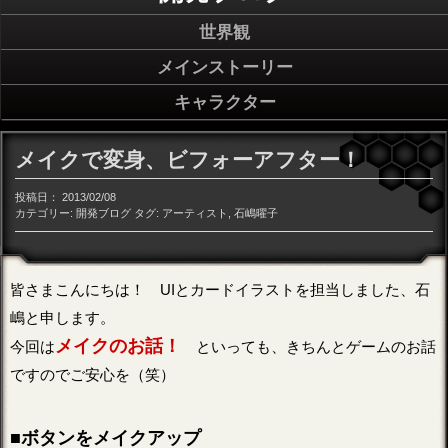
世界観
メインストーリー
キャラクター
メイクで変身、ビフォーアフター！
投稿日：
2013/02/08
カテゴリー:
開発ブログ
タグ:
アーティスト
,
石嶋曜子
皆さまこんにちは！ UIとカードイラストを担当しました、石
嶋と申します。
メイクのお話！
今回は
といっても、きちんとゲームのお話
ですのでご安心を（笑）
■ボタンをメイクアップ