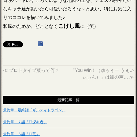
冒険パートのすごろくのような地図の上を、チェスの駒みたい
なキャラ達が動いたら可愛いだろうな～と思い、特にお気に入
りのココレを描いてみました♪
こけし風
和風のためか、どことなく
に（笑）
≪
プロトタイプ版って何？
「You Win！（ゆぅぅー うぇい
ぃぃん）」は彼の声…
≫
最新記事一覧
最終章 最終話「ギルティドラゴン」
最終章 ７話「罪深キ者」
最終章 ６話「罪竜」