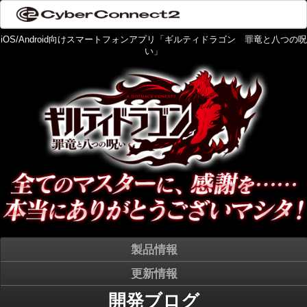
iOS/Android向けスマートフォンアプリ「ギルティドラゴン 罪竜と八つの呪
い」
製品情報
更新情報
開発ブログ