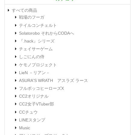
すべての商品
戦場のフーガ
テイルコンチェルト
Solatorobo それからCODAへ
『.hack』シリーズ
チェイサーゲーム
しごにんの侍
ケモノプロジェクト
LieN －リアン－
ASURA'S WRATH アスラズ ラース
フルボッコヒーローズX
CC2オリジナル
CC2女子VTuber部
CCチュウ
LINEスタンプ
Music