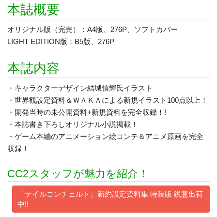
本誌概要
オリジナル版（完売）：A4版、276P、ソフトカバー
LIGHT EDITION版：B5版、276P
本誌内容
・キャラクターデザイン結城信輝氏イラスト
・世界観設定資料＆ＷＡＫＡによる新規イラスト100点以上！
・開発当時の未公開資料+新規資料を完全収録！!
・本誌書き下ろしオリジナル小説掲載！
・ゲーム本編のアニメーション絵コンテ＆アニメ原画を完全
収録！
CC2スタッフが魅力を紹介！
「テイルコンチェルト」新約設定資料集 特装版 鋭意出荷
中!!