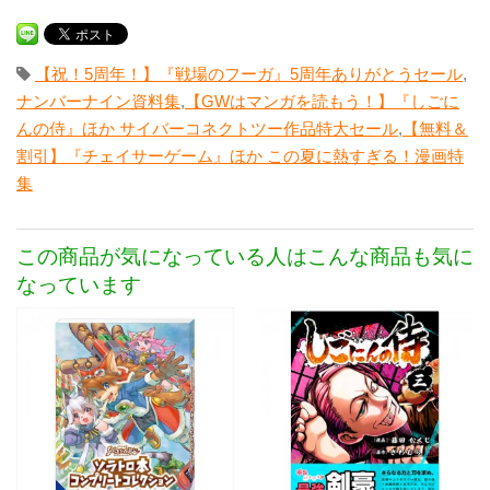
【祝！5周年！】『戦場のフーガ』5周年ありがとうセール
,
ナンバーナイン資料集
,
【GWはマンガを読もう！】『しごに
んの侍』ほか サイバーコネクトツー作品特大セール
,
【無料＆
割引】『チェイサーゲーム』ほか この夏に熱すぎる！漫画特
集
この商品が気になっている人はこんな商品も気に
なっています