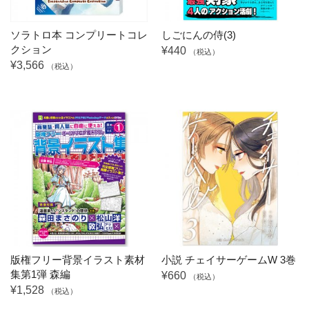
ソラトロ本 コンプリートコレ
しごにんの侍(3)
クション
¥440
（税込）
¥3,566
（税込）
版権フリー背景イラスト素材
小説 チェイサーゲームW 3巻
集第1弾 森編
¥660
（税込）
¥1,528
（税込）