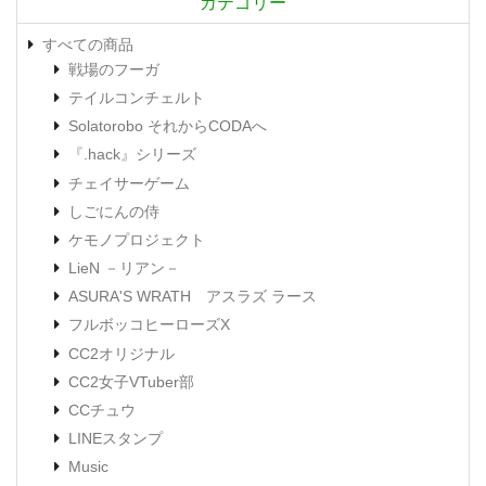
カテゴリー
すべての商品
戦場のフーガ
テイルコンチェルト
Solatorobo それからCODAへ
『.hack』シリーズ
チェイサーゲーム
しごにんの侍
ケモノプロジェクト
LieN －リアン－
ASURA'S WRATH アスラズ ラース
フルボッコヒーローズX
CC2オリジナル
CC2女子VTuber部
CCチュウ
LINEスタンプ
Music