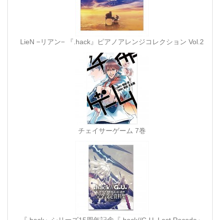
LieN −リアン− 『.hack』ピアノアレンジコレクション Vol.2
チェイサーゲーム 7巻
『.hack』シリーズ15周年記念『.hack//G.U. Last Recode』