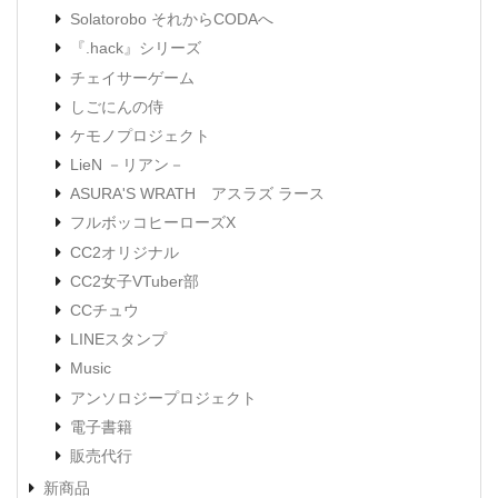
Solatorobo それからCODAへ
『.hack』シリーズ
チェイサーゲーム
しごにんの侍
ケモノプロジェクト
LieN －リアン－
ASURA'S WRATH アスラズ ラース
フルボッコヒーローズX
CC2オリジナル
CC2女子VTuber部
CCチュウ
LINEスタンプ
Music
アンソロジープロジェクト
電子書籍
販売代行
新商品