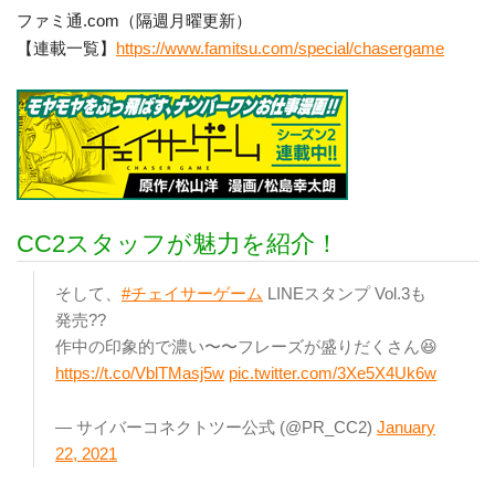
ファミ通.com（隔週月曜更新）
【連載一覧】
https://www.famitsu.com/special/chasergame
CC2スタッフが魅力を紹介！
そして、
#チェイサーゲーム
LINEスタンプ Vol.3も
発売??
作中の印象的で濃い〜〜フレーズが盛りだくさん😆
https://t.co/VblTMasj5w
pic.twitter.com/3Xe5X4Uk6w
— サイバーコネクトツー公式 (@PR_CC2)
January
22, 2021