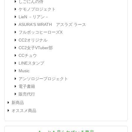
しごにんの侍
ケモノプロジェクト
LieN －リアン－
ASURA'S WRATH アスラズ ラース
フルボッコヒーローズX
CC2オリジナル
CC2女子VTuber部
CCチュウ
LINEスタンプ
Music
アンソロジープロジェクト
電子書籍
販売代行
新商品
オススメ商品