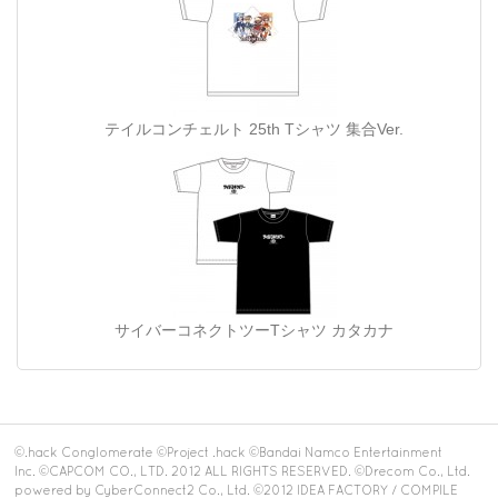
テイルコンチェルト 25th Tシャツ 集合Ver.
サイバーコネクトツーTシャツ カタカナ
©.hack Conglomerate ©Project .hack ©Bandai Namco Entertainment
Inc. ©CAPCOM CO., LTD. 2012 ALL RIGHTS RESERVED. ©Drecom Co., Ltd.
powered by CyberConnect2 Co., Ltd. ©2012 IDEA FACTORY / COMPILE