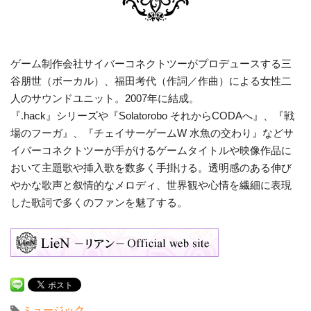
ゲーム制作会社サイバーコネクトツーがプロデュースする三
⾕朋世（ボーカル）、福⽥考代（作詞／作曲）による⼥性⼆
⼈のサウンドユニット。2007年に結成。
『.hack』シリーズや『Solatorobo それからCODAへ』、『戦
場のフーガ』、『チェイサーゲームW ⽔⿂の交わり』などサ
イバーコネクトツーが⼿がけるゲームタイトルや映像作品に
おいて主題歌や挿⼊歌を数多く⼿掛ける。透明感のある伸び
やかな歌声と叙情的なメロディ、世界観や⼼情を繊細に表現
した歌詞で多くのファンを魅了する。
ミュージック