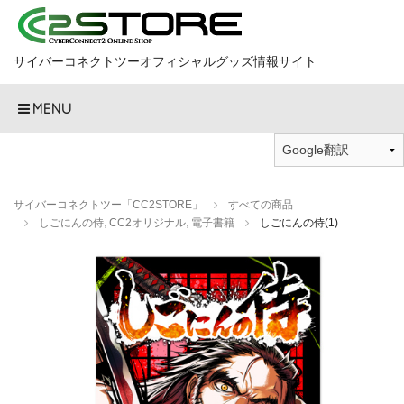
サイバーコネクトツーオフィシャルグッズ情報サイト
MENU
サイバーコネクトツー「CC2STORE」
すべての商品
しごにんの侍
,
CC2オリジナル
,
電子書籍
しごにんの侍(1)