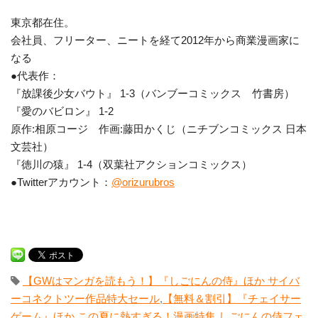
東京都在住。
会社員、フリーター、ニートを経て2012年から商業漫画家に
なる
●代表作：
『放課後少女バウト』 1-3（バンブーコミックス 竹書房）
『愛のバビロン』 1-2
原作:相原コージ 作画:藤田かくじ（ニチブンコミックス 日本
文芸社）
『徳川の猿』 1-4（双葉社アクションコミックス）
●Twitterアカウント：
@orizurubros
【GWはマンガを読もう！】『しごにんの侍』ほか サイバ
ーコネクトツー作品特大セール
,
【無料＆割引】『チェイサー
ゲーム』ほか この夏に熱すぎる！漫画特集
,
しごにんの侍フェ