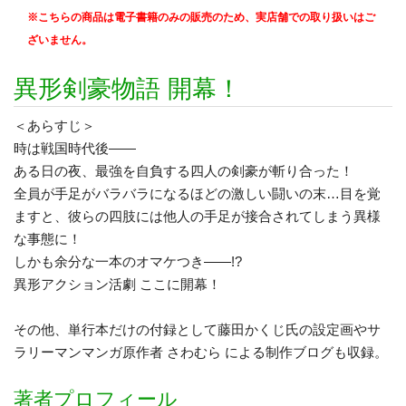
※こちらの商品は電子書籍のみの販売のため、実店舗での取り扱いはご
ざいません。
異形剣豪物語 開幕！
＜あらすじ＞
時は戦国時代後――
ある日の夜、最強を自負する四人の剣豪が斬り合った！
全員が手足がバラバラになるほどの激しい闘いの末…目を覚
ますと、彼らの四肢には他人の手足が接合されてしまう異様
な事態に！
しかも余分な一本のオマケつき――!?
異形アクション活劇 ここに開幕！
その他、単行本だけの付録として藤田かくじ氏の設定画やサ
ラリーマンマンガ原作者 さわむら による制作ブログも収録。
著者プロフィール