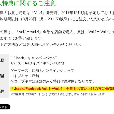
入特典に関するご注意
典のお渡し時期は「Vol.4」発売時、2017年12月頃を予定しており
約期間以降（8月28日（月）23：59以降）にご注文いただいた
の際は、「Vol.1〜Vol.4」全巻を店舗で購入、又は「Vol.1〜V
きますようお願い致します。
予約方法などは各店舗へお問い合わせください。
“『.hack』キャンバスバッグ”
仕様
サイズ：A4サイズ / キャンバス地
ゲーマーズ：店舗 / オンラインショップ
店舗
コトブキヤ：店舗
※コトブキヤは店舗のみが特典付属対象となります。
「.hack//Fanbook Vol.1〜Vol.4」全巻をお買い上げの方に
条件
※対象店舗にて8月28日（月）までに予約しますと確実に手に入れられます