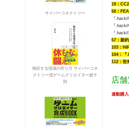
19：CC2
50：FEA
サイバーコネクトツー
『.hack//
『.hac
『.hac
57：新約小
103：HI
104：
112：
熱狂する現場の作り方 サイバーコネ
クトツー流ゲームクリエイター超十
店舗
則
連動購入