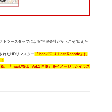
コネクトツースタッフによる“開発会社だからこそ”伝えた
されたHDリマスター
『.hack//G.U. Last Recode』に
録！
『.hack//G.U. Vol.1 再誕』をイメージしたイラス