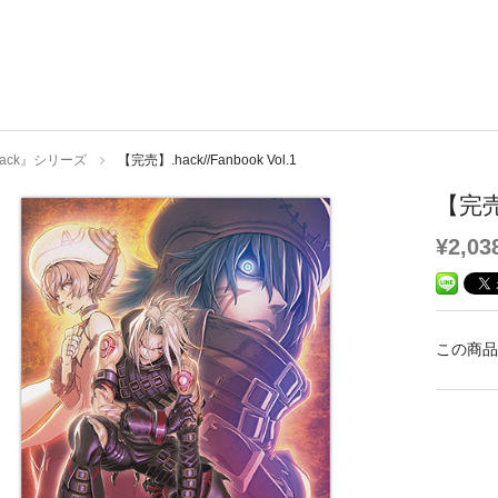
hack』シリーズ
【完売】.hack//Fanbook Vol.1
【完売】
¥2,03
この商品