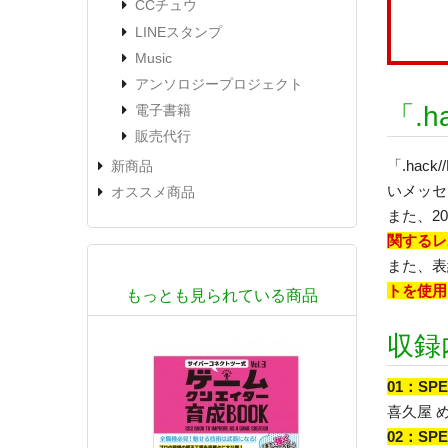
CCチュウ
LINEスタンプ
Music
アンソロジープロジェクト
「.h
電子書籍
販売代行
「.ha
新商品
いメッセ
オススメ商品
また、2
関するレ
また、表
トを使用
もっとも見られている商品
収録
01：SPE
喜久屋 め
02：SPE