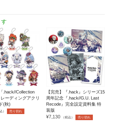
ます
ack//Collection
【完売】『.hack』シリーズ15
 トレーディングアクリ
周年記念『.hack//G.U. Last
(秋)
Recode』完全設定資料集 特
装版
込）
売り切れ
¥7,130
（税込）
売り切れ