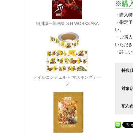
※購
・購入特
・指定予
細川誠一郎画集 S.H WORKS AKA
い。
・ご購入
いただ
・詳しい
特典
テイルコンチェルト マスキングテー
プ
対象
配布