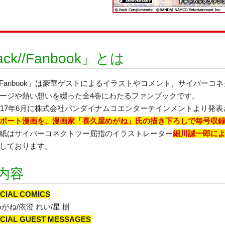
ack//Fanbook」とは
ck//Fanbook」は豪華ゲストによるイラストやコメント、サイバー
ージや熱い想いを綴った全4巻にわたるファンブックです。
017年6月に株式会社バンダイナムコエンターテインメントより発表
ポート漫画を、漫画家「喜久屋めがね」氏の描き下ろしで毎号収
紙はサイバーコネクトツー屈指のイラストレーター
細川誠一郎による、
しております。
内容
CIAL COMICS
がね/依澄 れい/星 樹
CIAL GUEST MESSAGES