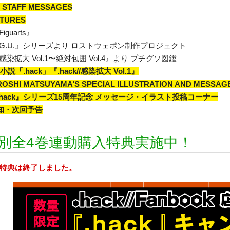
 STAFF MESSAGES
TURES
Figuarts』
k//G.U.』シリーズより ロストウェポン制作プロジェクト
k//感染拡大 Vol.1〜絶対包囲 Vol.4』より プチグソ図鑑
説「.hack」『.hack//感染拡大 Vol.1』
ROSHI MATSUYAMA’S SPECIAL ILLUSTRATION AND MESSAG
『.hack』シリーズ15周年記念 メッセージ・イラスト投稿コーナー
告知・次回予告
別全4巻連動購入特典実施中！
特典は終了しました。