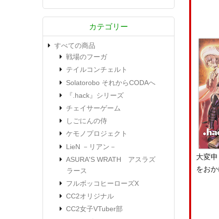
カテゴリー
すべての商品
戦場のフーガ
テイルコンチェルト
Solatorobo それからCODAへ
『.hack』シリーズ
チェイサーゲーム
しごにんの侍
ケモノプロジェクト
LieN －リアン－
大変申
ASURA'S WRATH アスラズ
をおか
ラース
フルボッコヒーローズX
CC2オリジナル
CC2女子VTuber部