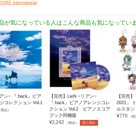
ORE International
品が気になっている人はこんな商品も気になってい
リアン− 『.hack』ピア
【完売】LieN −リアン−
【完売】「.h
コレクション Vol.1
『.hack』ピアノアレンジコレ
2021」
クション Vol.2 ピアノスコア
ルスタンド
（税込）
ブック同梱版
¥770
（税
¥2,242
（税込）
売り切れ