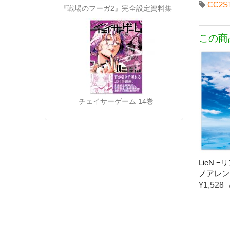
CC2ST
『戦場のフーガ2』完全設定資料集
この商
チェイサーゲーム 14巻
LieN −
ノアレンジ
¥1,528