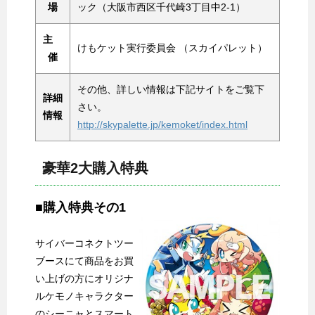
場
ック（大阪市西区千代崎3丁目中2-1）
主
けもケット実行委員会 （スカイパレット）
催
その他、詳しい情報は下記サイトをご覧下
詳細
さい。
情報
http://skypalette.jp/kemoket/index.html
豪華2大購入特典
■購入特典その1
サイバーコネクトツー
ブースにて商品をお買
い上げの方にオリジナ
ルケモノキャラクター
のシーニャとスマート