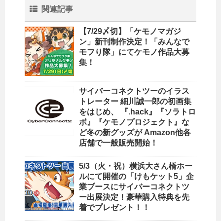
関連記事
【7/29〆切】「ケモノマガジ
ン」新刊制作決定！「みんなで
モフり隊」にてケモノ作品大募
集！
サイバーコネクトツーのイラス
トレーター 細川誠一郎の初画集
をはじめ、 『.hack』『ソラトロ
ボ』『ケモノプロジェクト』な
ど冬の新グッズが Amazon他各
店舗で一般販売開始！
5/3（火・祝）横浜大さん橋ホー
ルにて開催の「けもケット5」企
業ブースにサイバーコネクトツ
ー出展決定！豪華購入特典を先
着でプレゼント！！