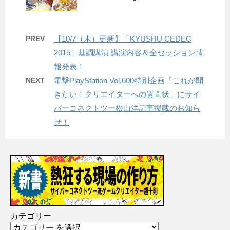
PREV
【10/7（木）更新】「KYUSHU CEDEC
2015」基調講演 講演内容＆全セッション情
報発表！
NEXT
電撃PlayStation Vol.600特別企画「これが聞
きたい！クリエイターへの質問状」にサイ
バーコネクトツー松山洋記事掲載のお知ら
せ！
カテゴリー