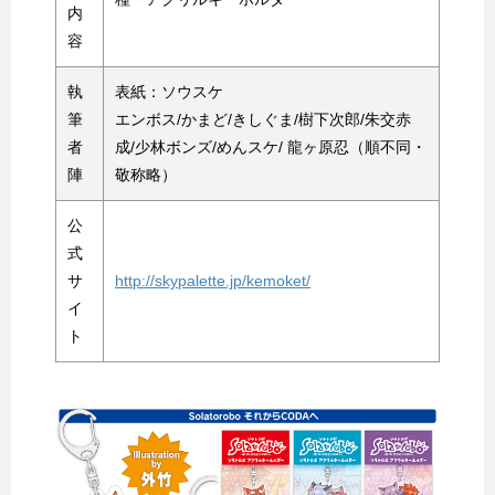
内
容
執
表紙：ソウスケ
筆
エンボス/かまど/きしぐま/樹下次郎/朱交赤
者
成/少林ボンズ/めんスケ/ 龍ヶ原忍（順不同・
陣
敬称略）
公
式
サ
http://skypalette.jp/kemoket/
イ
ト