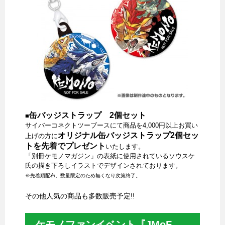
缶バッジストラップ 2個セット
■
サイバーコネクトツーブースにて商品を4,000円以上お買い
オリジナル缶バッジストラップ2個セッ
上げの方に
トを先着でプレゼント
いたします。
「別冊ケモノマガジン」の表紙に使用されているソウスケ
氏の描き下ろしイラストでデザインされております。
※先着順配布。数量限定のため無くなり次第終了。
その他人気の商品も多数販売予定!!
ケモノファンイベント『JMoF