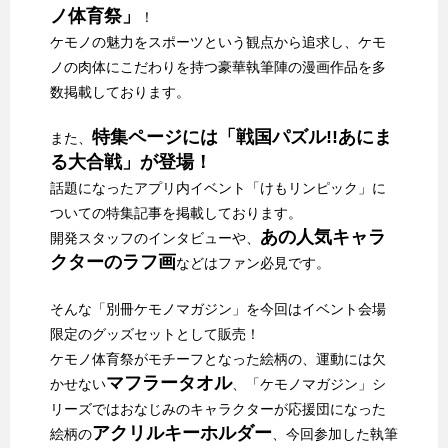
ノ体育祭」
！
ケモノの魅力をスポーツという観点から追求し、ケモ
ノの肉体にこだわりを持つ豪華執筆陣の漫画作品を多
数掲載しております。
特集ページには「戦国パズル!!あにま
また、
る大合戦」が登場！
話題になったアプリ内イベント「けもリンピック」に
ついての特集記事を掲載しております。
あの人気キャラ
開発スタッフのインタビューや、
クターのラフ画
などはファン必見です。
そんな「別冊ケモノマガジン」を今回はイベント会場
限定のグッズセットとして販売！
ケモノ体育祭がモチーフとなった絵柄の、運動には欠
マフラータオル
かせない
、「ケモノマガジン」シ
リーズではおなじみのキャラクターが応援団になった
アクリルキーホルダー
絵柄の
、今回参加した執筆