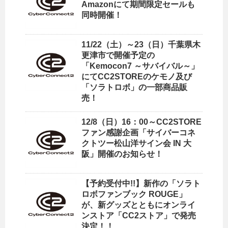
Amazonにて期間限定セールも
同時開催！
11/22（土）～23（日）千葉県木
更津市で開催予定の
「Kemocon7 ～サバイバル～」
にてCC2STOREのケモノ及び
「ソラトロボ」の一部商品販
売！
12/8（日）16：00～CC2STORE
ファン感謝企画「サイバーコネ
クトツー松山洋サイン会 IN 大
阪」開催のお知らせ！
【予約受付中!!】新作の「ソラト
ロボファンブック ROUGE」
が、新グッズとともにオンライ
ンストア「CC2ストア」で発売
決定！！