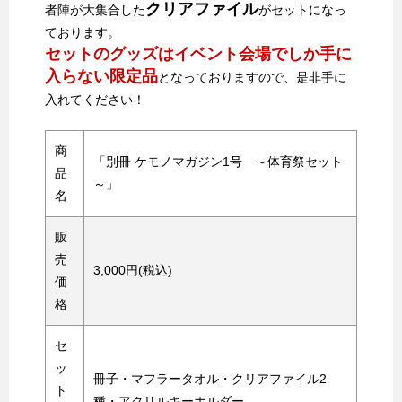
クリアファイル
者陣が大集合した
がセットになっ
ております。
セットのグッズはイベント会場でしか手に
入らない限定品
となっておりますので、是非手に
入れてください！
商
「別冊 ケモノマガジン1号 ～体育祭セット
品
～」
名
販
売
3,000円(税込)
価
格
セ
ッ
冊子・マフラータオル・クリアファイル2
ト
種・アクリルキーホルダー