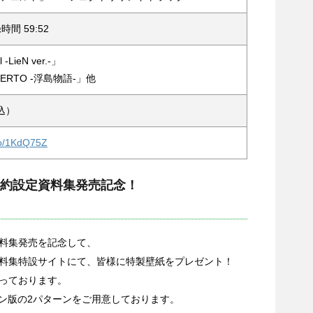
間 59:52
il -LieN ver.-」
CERTO -浮島物語-」他
税込）
to/1KdQ75Z
約設定資料集発売記念！
料集発売を記念して、
料集特設サイトにて、皆様に特製壁紙をプレゼント！
っております。
ォン版の2パターンをご用意しております。