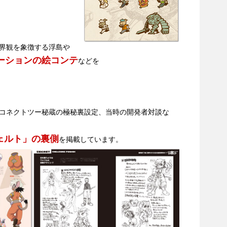
。
界観を象徴する浮島や
ーションの絵コンテ
などを
コネクトツー秘蔵の極秘裏設定、当時の開発者対談な
ェルト」の裏側
を掲載しています。