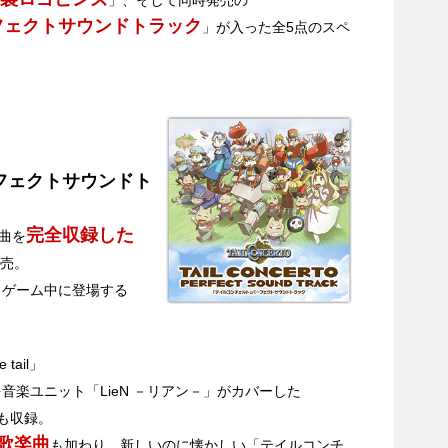
フェクトサウンドトラック
」が入った全5点のスペ
フェクトサウンドト
完全収録した
曲を
売。
、ゲーム中に登場する
tail」
を音楽ユニット「LieN －リアン－」がカバーした
も収録。
歌楽曲
も加わり、新しいのに懐かしい「テイルコンチ