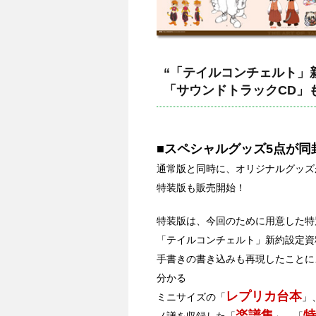
“「テイルコンチェルト」
「サウンドトラックCD」
■スペシャルグッズ5点が同
通常版と同時に、オリジナルグッズ
特装版も販売開始！
特装版は、今回のために用意した特
「テイルコンチェルト」新約設定資
手書きの書き込みも再現したことに
分かる
レプリカ台本
ミニサイズの「
」
楽譜集
特
ノ譜を収録した「
」、「