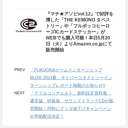
『マチ★アソビvol.12』で好評を
博した「THE KEMONO タペス
トリー」や「フルボッコヒーロ
ーズICカードステッカー」が
WEBでも購入可能！本日5月20
日（火）よりAmazon.co.jpにて
販売開始
PREV
「FUKUOKAゲームインターンシップ
BLOG 2014夏」サイバーコネクトツーイン
ターンシップレポート掲載のお知らせ!!
NEXT
「テイルコンチェルト」新約設定資料集
通常版、特装版、サウンドトラックCDが販
売開始！同時にグッズ値下げキャンペーン
や壁紙配信決定！