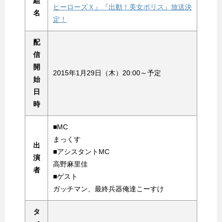
組
ヒーローズＸ』『出動！美女ポリス』放送決
名
定！
配
信
開
2015年1月29日（木）20:00～予定
始
日
時
■MC
まっくす
出
■アシスタントMC
演
高野麻里佳
者
■ゲスト
ガッチマン、最終兵器俺達こーすけ
タ