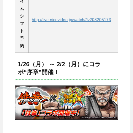
イ
ム
シ
http://live.nicovideo.jp/watch//lv208205173
フ
ト
予
約
1/26（月） ～ 2/2（月）にコラ
ボ“序章”開催！