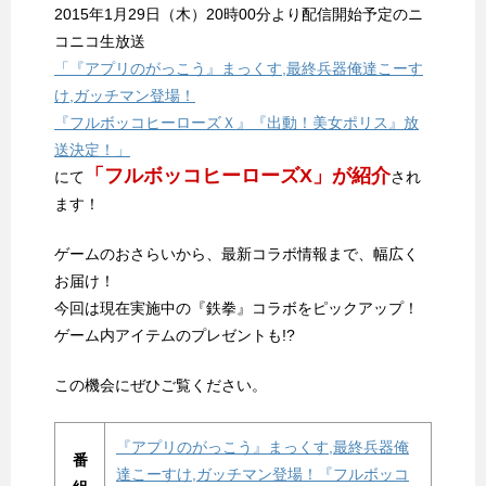
2015年1月29日（木）20時00分より配信開始予定のニ
コニコ生放送
「『アプリのがっこう』まっくす,最終兵器俺達こーす
け,ガッチマン登場！
『フルボッコヒーローズＸ』『出動！美女ポリス』放
送決定！」
「フルボッコヒーローズX」が紹介
にて
され
ます！
ゲームのおさらいから、最新コラボ情報まで、幅広く
お届け！
今回は現在実施中の『鉄拳』コラボをピックアップ！
ゲーム内アイテムのプレゼントも!?
この機会にぜひご覧ください。
『アプリのがっこう』まっくす,最終兵器俺
番
達こーすけ,ガッチマン登場！『フルボッコ