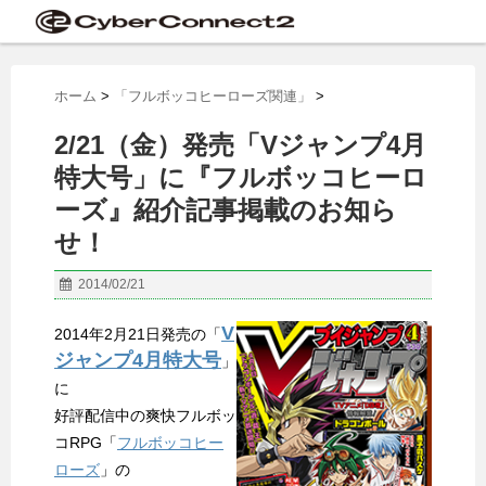
ホーム
>
「フルボッコヒーローズ関連」
>
2/21（金）発売「Vジャンプ4月
特大号」に『フルボッコヒーロ
ーズ』紹介記事掲載のお知ら
せ！
2014/02/21
V
2014年2月21日発売の「
ジャンプ4月特大号
」
に
好評配信中の爽快フルボッ
コRPG「
フルボッコヒー
ローズ
」の