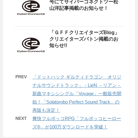
号にてサイバーコネクトツー松
山洋記事掲載のお知らせ！
「ＧＦＦクリエイターズBlog」
クリエイターズバトン掲載のお
知らせ!!
PREV
「ドットハック ギルティドラゴン オリジ
ナルサウンドトラック」・LieN －リアン－
新曲マキシシングル「Voyage」一般販売開
始！「Solatorobo Perfect Sound Track」の
再販も決定！
NEXT
爽快フルボッコRPG「フルボッコヒーロー
ズ®」が100万ダウンロードを突破！