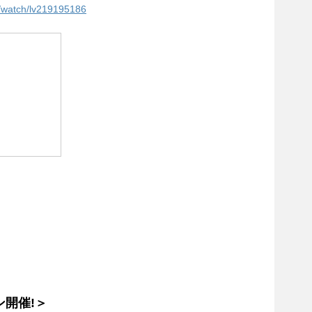
jp/watch/lv219195186
開催!＞