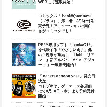
WEBにて連載開始！
コミックス「.hack//Quantum+
（プラス）」第１巻 3/26(土)発
売予定！アニメーションの面白
さがコミックでも！
PS2®専用ソフト『.hack//G.U.』
を代表する「やさしい両手」他
の主題歌が集結！ 「LieN －リア
ン－」新アルバム「Azur -アジュ
ール-」一般販売開始！
「.hack//Fanbook Vol.1」発売日
決定！
コトブキヤ、ゲーマーズ各店舗
にて8月10日（木）より予約受付
開始！