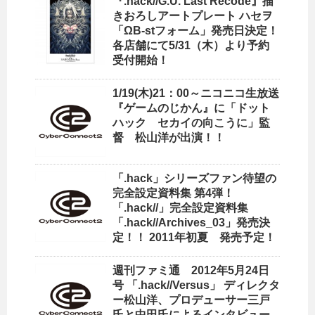
『.hack//G.U. Last Recode』描
きおろしアートプレート ハセヲ
「ΩB-stフォーム」発売日決定！
各店舗にて5/31（木）より予約
受付開始！
1/19(木)21：00～ニコニコ生放送
『ゲームのじかん』に「ドット
ハック セカイの向こうに」監
督 松山洋が出演！！
「.hack」シリーズファン待望の
完全設定資料集 第4弾！
「.hack//」完全設定資料集
「.hack//Archives_03」発売決
定！！ 2011年初夏 発売予定！
週刊ファミ通 2012年5月24日
号 「.hack//Versus」 ディレクタ
ー松山洋、プロデューサー三戸
氏と中田氏によるインタビュー