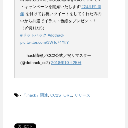
トキャンペーンを開始いたします!
#GULR1周
年
を付けてお祝いツイートをしてくれた方の
中から抽選でイラスト色紙をプレゼント！
（〆切11/15）
#ドットハック
#dothack
pic.twitter.com/3WTc74YtlY
— .hack情報／CC2公式／祝リマスター
(@dothack_cc2)
2018年10月25日
-
「.hack」関連
,
CC2STORE
,
リリース