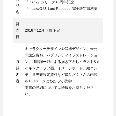
『.hack』シリーズ15周年記念
品
『.hack//G.U. Last Recode』完全設定資料集
名
発
売
2018年12月下旬 予定
日
キャラクターデザインや武器デザイン、未公
開設定資料、パブリシティイラストレーショ
収
ン、細川誠一郎による描き下ろしイラスト&メ
録
イキング、ラフ画、イメージボード、絵コン
内
テ、世界観設定資料など盛りだくさんの内容
容
を180ページにわたって収録!
本書の詳細については続報をお待ちくださ
い。