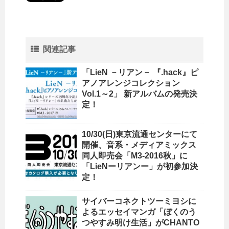
関連記事
「LieN －リアン－ 『.hack』ピ
アノアレンジコレクション
Vol.1～2」 新アルバムの発売決
定！
10/30(日)東京流通センターにて
開催、音系・メディアミックス
同人即売会「M3-2016秋」に
「LieNーリアンー」が初参加決
定！
サイバーコネクトツーミヨシに
よるエッセイマンガ「ぼくのう
つやすみ明け生活」がCHANTO