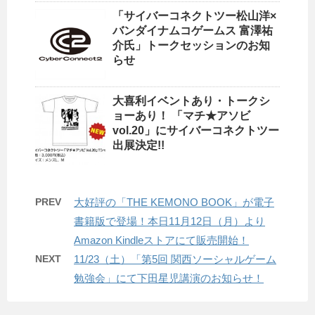
「サイバーコネクトツー松山洋×
バンダイナムコゲームス 富澤祐
介氏」トークセッションのお知
らせ
大喜利イベントあり・トークシ
ョーあり！ 「マチ★アソビ
vol.20」にサイバーコネクトツー
出展決定!!
PREV
大好評の「THE KEMONO BOOK」が電子
書籍版で登場！本日11月12日（月）より
Amazon Kindleストアにて販売開始！
NEXT
11/23（土）「第5回 関西ソーシャルゲーム
勉強会」にて下田星児講演のお知らせ！