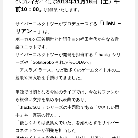
2013年11月16日（土）午
CNプレイガイドにて
前10：00
より開始いたします。
「LieN －
サイバーコネクトツーがプロデュースする
リアン－」
は、
ボーカルの三谷朋世と作詞作曲の福田考代からなる音
楽ユニットです。
サイバーコネクトツーが開発を担当する「.hack」シリ
ーズや「Solatorobo それからCODAへ」
「アスラズ ラース」など数多くのゲームタイトルの主
題歌や挿入歌を手掛けてきました。
単独では初となる今回のライブでは、今なおファンか
ら根強い支持を集める代表曲であり、
「.hack//G.U.」シリーズの主題歌である「やさしい両
手」や「真実の行方」、
「優しくキミは微笑んでいた」を始めとするサイバー
コネクトツーが開発を担当した
歴代タイトルの楽曲および、「LieN －リアン－」オリ