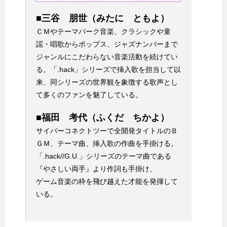
■三谷 朋世（みたに ともよ）
ＣＭやテーマパーク音楽、クラシックや童
謡・唱歌からポップス、ジャズナンバーまで
ジャンルにこだわらない音楽活動を続けてい
る。「.hack」シリーズで挿入歌を担当して以
来、同シリーズの世界観を象徴する歌声とし
て多くのファンを魅了している。
■福田 考代（ふくだ ちかよ）
サイバーコネクトツーで全開発タイトルのＢ
ＧＭ、テーマ曲、挿入歌の作曲を手掛ける。
「.hack//G.U.」シリーズのテーマ曲である
『やさしい両手』より作詞も手掛け、
ゲーム音楽の枠を飛び越えた才能を発揮して
いる。