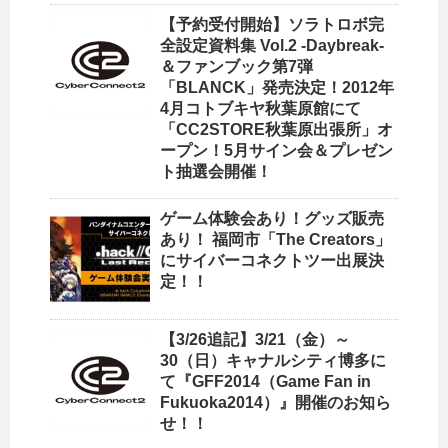
【予約受付開始】ソラトロボ完
全設定資料集 Vol.2 -Daybreak-
＆ファンブック第7弾
「BLANCK」発売決定！2012年
4月コトブキヤ秋葉原館にて
「CC2STORE秋葉原出張所」オ
ープン！5月サイン会＆プレゼン
ト抽選会開催！
ゲーム体験会あり！グッズ販売
あり！ 福岡市「The Creators」
にサイバーコネクトツー出展決
定！！
【3/26追記】3/21（金）～
30（日）キャナルシティ博多に
て『GFF2014（Game Fan in
Fukuoka2014）』開催のお知ら
せ！！