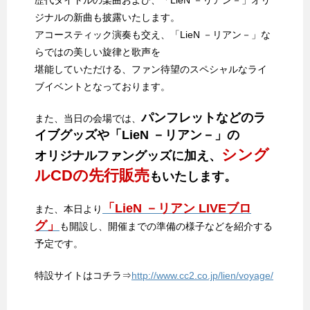
ジナルの新曲も披露いたします。
アコースティック演奏も交え、「LieN －リアン－」な
らではの美しい旋律と歌声を
堪能していただける、ファン待望のスペシャルなライ
ブイベントとなっております。
パンフレットなどのラ
また、当日の会場では、
イブグッズや「LieN －リアン－」の
シング
オリジナルファングッズに加え、
ルCDの先行販売
もいたします。
「LieN －リアン LIVEブロ
また、本日より
グ」
も開設し、開催までの準備の様子などを紹介する
予定です。
特設サイトはコチラ⇒
http://www.cc2.co.jp/lien/voyage/