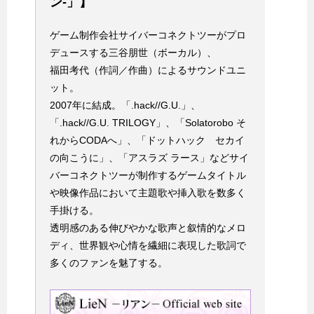
ン‐」】
ゲーム制作会社サイバーコネクトツーがプロ
デュースする三谷朋世（ボーカル）、
福田考代（作詞／作曲）によるサウンドユニ
ット。
2007年に結成。「.hack//G.U.」、
「.hack//G.U. TRILOGY」、「Solatorobo そ
れからCODAへ」、「ドットハック セカイ
の向こうに」、「アスラズ ラース」などサイ
バーコネクトツーが制作するゲームタイトル
や映像作品において主題歌や挿入歌を数多く
手掛ける。
透明感のある伸びやかな歌声と叙情的なメロ
ディ、世界観や心情を繊細に表現した歌詞で
多くのファンを魅了する。