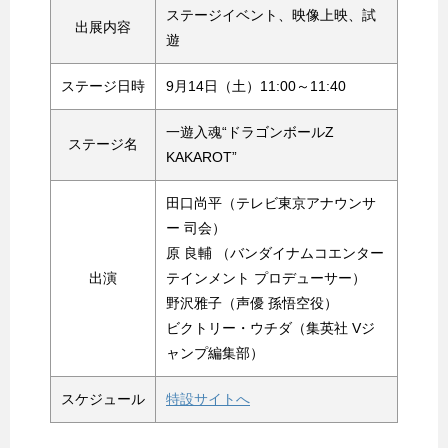
ステージイベント、映像上映、試
出展内容
遊
ステージ日時
9月14日（土）11:00～11:40
一遊入魂“ドラゴンボールZ
ステージ名
KAKAROT”
田口尚平（テレビ東京アナウンサ
ー 司会）
原 良輔 （バンダイナムコエンター
出演
テインメント プロデューサー）
野沢雅子（声優 孫悟空役）
ビクトリー・ウチダ（集英社 Vジ
ャンプ編集部）
スケジュール
特設サイトへ