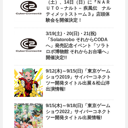
（土）、14日（日）に『ＮＡＲ
ＵＴＯ－ナルト－ 疾風伝 ナル
ティメットストーム３』店頭体
験会を開催決定！
3/19(土)・20(日)・21(祝)
「Solatorobo それからCODA
へ」発売記念イベント「ソラト
ロボ博物館 それからお台場へ」
開催決定!!
9/12(木)～9/15(日)「東京ゲーム
ショウ2019」サイバーコネクト
ツー開発タイトル出展＆松山洋
出演情報!
9/15(木)～9/18(日)「東京ゲーム
ショウ2022」サイバーコネクト
ツー開発タイトル出展情報!