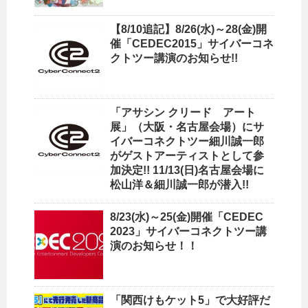
【8/10追記】8/26(水)～28(金)開
催「CEDEC2015」サイバーコネ
クトツー講演のお知らせ!!
「アサシン クリード アート
展」（大阪・名古屋会場）にサ
イバーコネクトツー細川誠一郎
がゲストアーティストとして参
加決定!! 11/13(日)名古屋会場に
松山洋＆細川誠一郎が潜入!!
8/23(水)～25(金)開催「CEDEC
2023」サイバーコネクトツー講
演のお知らせ！！
「関西けもケット5」で大好評だ