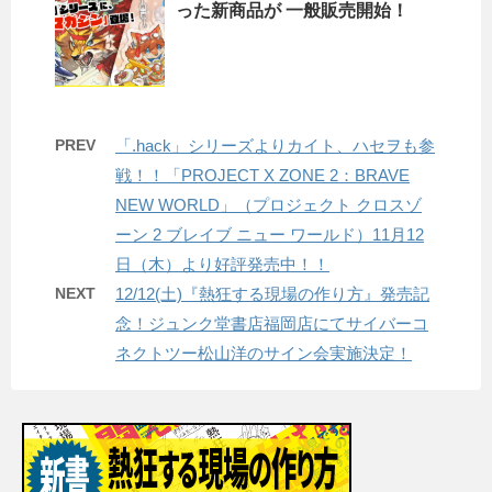
った新商品が 一般販売開始！
PREV
「.hack」シリーズよりカイト、ハセヲも参
戦！！「PROJECT X ZONE 2：BRAVE
NEW WORLD」（プロジェクト クロスゾ
ーン 2 ブレイブ ニュー ワールド）11月12
日（木）より好評発売中！！
NEXT
12/12(土)『熱狂する現場の作り方』発売記
念！ジュンク堂書店福岡店にてサイバーコ
ネクトツー松山洋のサイン会実施決定！