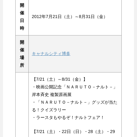
開
催
2012年7月21日（土）～8月31日（金）
日
時
開
催
キャナルシティ博多
場
所
【7/21（土）～8/31（金）】
・映画公開記念「ＮＡＲＵＴＯ－ナルト－」
岸本斉史 複製原画展
・「ＮＡＲＵＴＯ－ナルト－」グッズが当た
る！クイズラリー
・ラースタもやるぞ！ナルトフェア！
【7/21（土）・22日（日）・28（土）・29