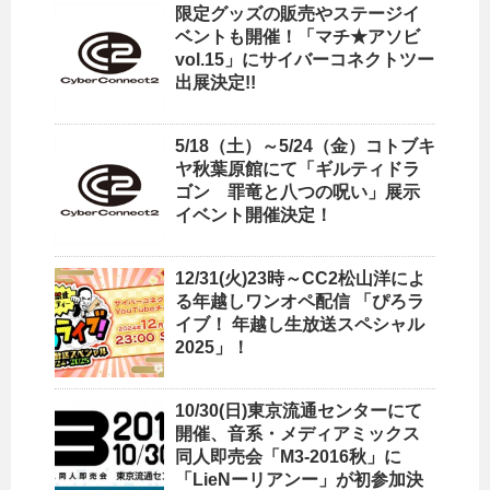
限定グッズの販売やステージイ
ベントも開催！「マチ★アソビ
vol.15」にサイバーコネクトツー
出展決定!!
5/18（土）～5/24（金）コトブキ
ヤ秋葉原館にて「ギルティドラ
ゴン 罪竜と八つの呪い」展示
イベント開催決定！
12/31(火)23時～CC2松山洋によ
る年越しワンオペ配信 「ぴろラ
イブ！ 年越し生放送スペシャル
2025」！
10/30(日)東京流通センターにて
開催、音系・メディアミックス
同人即売会「M3-2016秋」に
「LieNーリアンー」が初参加決