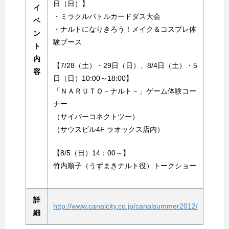
日（日）】
イ
・ミラクルバトルカードダス大会
ベ
・ナルトになりきろう！メイク＆コスプレ体
ン
験ブース
ト
内
【7/28（土）・29日（日）、8/4日（土）・5
容
日（日）10:00～18:00】
「ＮＡＲＵＴＯ－ナルト－」ゲーム体験コー
ナー
（サイバーコネクトツー）
（サウスビル4F ラオックス店内）
【8/5（日）14：00～】
竹内順子（うずまきナルト役）トークショー
詳
http://www.canalcity.co.jp/canalsummer2012/
細