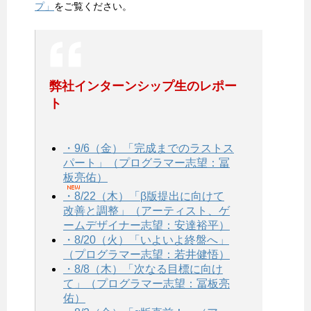
プ」
をご覧ください。
弊社インターンシップ生のレポー
ト
・9/6（金）「完成までのラストス
パート」（プログラマー志望：冨
板亮佑）
・8/22（木）「β版提出に向けて
改善と調整」（アーティスト、ゲ
ームデザイナー志望：安達裕平）
・8/20（火）「いよいよ終盤へ」
（プログラマー志望：若井健悟）
・8/8（木）「次なる目標に向け
て」（プログラマー志望：冨板亮
佑）