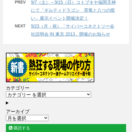
PREV
9/7（土）～9/15（日）コトブキヤ福岡天神
にて「ギルティドラゴン 罪竜と八つの呪
い」展示イベント開催決定！
NEXT
9/23（月・祝）「サイバーコネクトツー会
社説明会 IN 東京 2013」開催のお知らせ
カテゴリー
アーカイブ
購読する