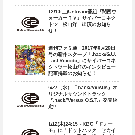
12/10(土)Ustream番組『関西ウ
ォーカーＴＶ』サイバーコネク
トツー松山洋 出演のお知ら
せ！
週刊ファミ通 2017年6月29日
号の新作スクープ「.hack//G.U.
Last Recode」にサイバーコネ
クトツー松山洋のインタビュー
記事掲載のお知らせ！
6/27（水）「.hack//Versus」オ
リジナルサウンドトラック
『.hack//Versus O.S.T.』発売決
定!!
1/12(木)24:15～KBC『ドォー
モ』に「ドットハック セカイ