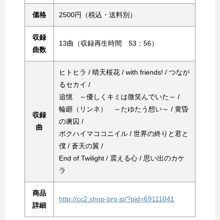
価格
2500円（税込・送料別）
収録
13曲（収録再生時間 53：56）
曲数
ヒトヒラ / 晴天桜花 / with friends! / つなが
るセカイ /
追憶 ～優しくキミは微笑んでいた～ /
輪廻（リンネ） ～たゆたう想い～ / 黄昏
収録
の虜囚 /
曲
ボクハイマココニイル / 世界の終りと君と
僕 / 蒼天の翼 /
End of Twilight / 震える心 / 思い出のカケ
ラ
商品
http://cc2.shop-pro.jp/?pid=69111041
詳細