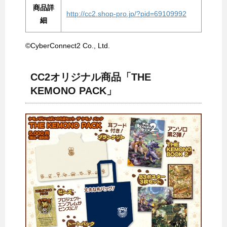
商品詳
http://cc2.shop-pro.jp/?pid=69109992
細
©CyberConnect2 Co., Ltd.
CC2オリジナル商品「THE
KEMONO PACK」