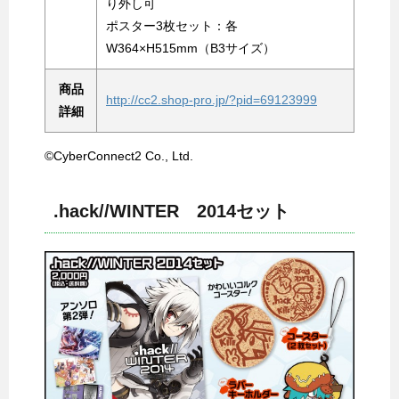
り外し可
ポスター3枚セット：各
W364×H515mm（B3サイズ）
商品
http://cc2.shop-pro.jp/?pid=69123999
詳細
©CyberConnect2 Co., Ltd.
.hack//WINTER 2014セット