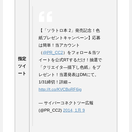
【「ソラトロ本 2」発売記念！色
紙プレゼントキャンペーン】応募
は簡単！当アカウント
（
@PR_CC2
）をフォロー＆当ツ
指定
イートを公式RTするだけ！抽選で
ツイ
「クリエイタ―描下し色紙」をプ
ート
レゼント！当選発表はDMにて。
1/31締切！詳細→
http://t.co/KVCBoRF6ig
— サイバーコネクトツー広報
(@PR_CC2)
2014, 1月 9