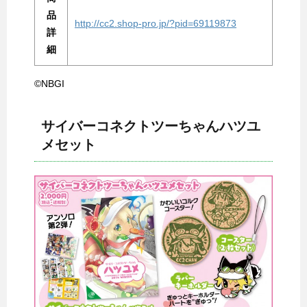
品
http://cc2.shop-pro.jp/?pid=69119873
詳
細
©NBGI
サイバーコネクトツーちゃんハツユ
メセット