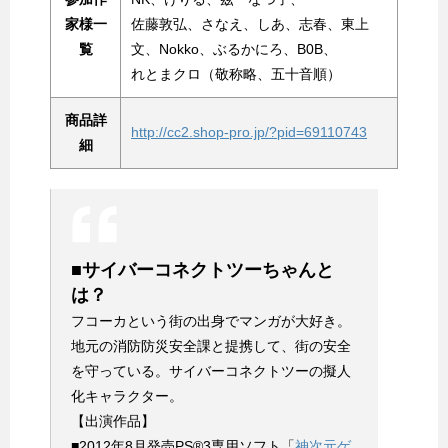
家様一
佐藤敦弘、さなえ、しあ、志春、東上
覧
文、Nokko、ぶるかにろ、B0B、
れとまクロ（敬称略、五十音順）
商品詳
http://cc2.shop-pro.jp/?pid=69110743
細
■サイバーコネクトツーちゃんと
は？
フコーカという街の出身でマンガが大好き。
地元の消防防災安全課と提携して、街の安全
を守っている。サイバーコネクトツーの擬人
化キャラクター。
【出演作品】
■2012年8月発売PS®3専用ソフト「
神次元ゲ