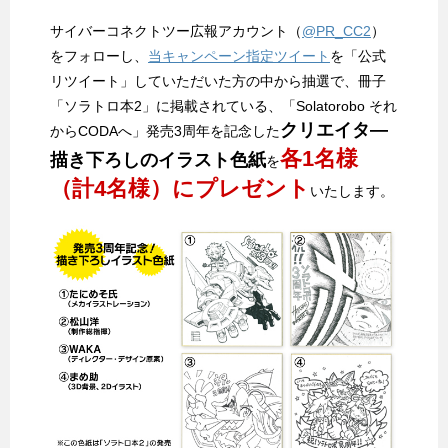
サイバーコネクトツー広報アカウント（
@PR_CC2
）
をフォローし、
当キャンペーン指定ツイート
を「公式
リツイート」していただいた方の中から抽選で、冊子
「ソラトロ本2」に掲載されている、「Solatorobo それ
クリエイタ―
からCODAへ」発売3周年を記念した
各1名様
描き下ろしのイラスト色紙
を
（計4名様）にプレゼント
いたします。