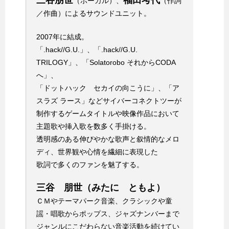
（ボーカル）、
（作詞
／作曲）によるサウンドユニット。
2007年に結成。
「.hack//G.U.」、「.hack//G.U.
TRILOGY」、「Solatorobo それからCODA
へ」、
「ドットハック セカイの向こうに」、「ア
スラズ ラース」などサイバーコネクトツーが
制作するゲームタイトルや映像作品において
主題歌や挿入歌を数多く手掛ける。
透明感のある伸びやかな歌声と叙情的なメロ
ディ、世界観や心情を繊細に表現した
歌詞で多くのファンを魅了する。
三谷 朋世（みたに ともよ）
ＣＭやテーマパーク音楽、クラシックや童
謡・唱歌からポップス、ジャズナンバーまで
ジャンルにこだわらない音楽活動を続けてい