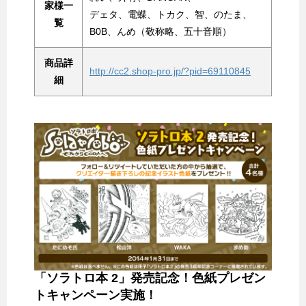
家様一
デェタ、電蝶、トカク、智、のたま、
覧
B0B、んめ（敬称略、五十音順）
商品詳
http://cc2.shop-pro.jp/?pid=69110845
細
「ソラトロ本 2」発売記念！色紙プレゼン
トキャンペーン実施！