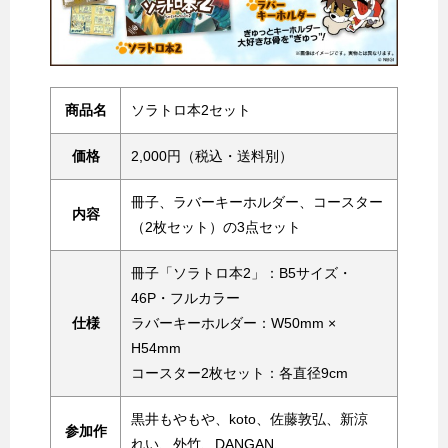
商品名
ソラトロ本2セット
価格
2,000円（税込・送料別）
冊子、ラバーキーホルダー、コースター
内容
（2枚セット）の3点セット
冊子「ソラトロ本2」：B5サイズ・
46P・フルカラー
仕様
ラバーキーホルダー：W50mm ×
H54mm
コースター2枚セット：各直径9cm
黒井もやもや、koto、佐藤敦弘、新涼
参加作
れい、外竹、DANGAN、