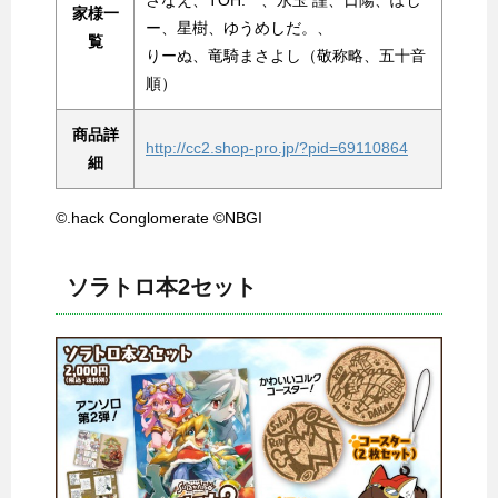
家様一
ー、星樹、ゆうめしだ。、
覧
りーぬ、竜騎まさよし（敬称略、五十音
順）
商品詳
http://cc2.shop-pro.jp/?pid=69110864
細
©.hack Conglomerate ©NBGI
ソラトロ本2セット