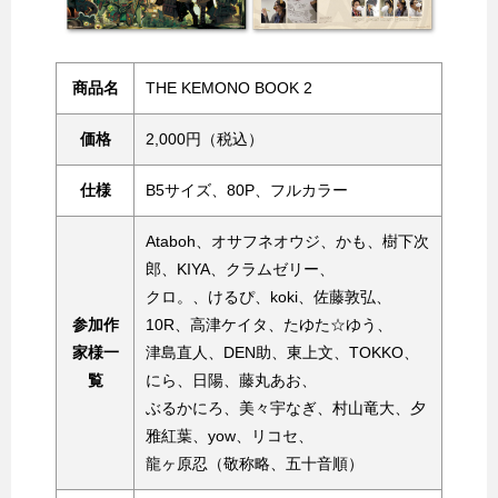
商品名
THE KEMONO BOOK 2
価格
2,000円（税込）
仕様
B5サイズ、80P、フルカラー
Ataboh、オサフネオウジ、かも、樹下次
郎、KIYA、クラムゼリー、
クロ。、けるぴ、koki、佐藤敦弘、
参加作
10R、高津ケイタ、たゆた☆ゆう、
家様一
津島直人、DEN助、東上文、TOKKO、
覧
にら、日陽、藤丸あお、
ぶるかにろ、美々宇なぎ、村山竜大、夕
雅紅葉、yow、リコセ、
龍ヶ原忍（敬称略、五十音順）