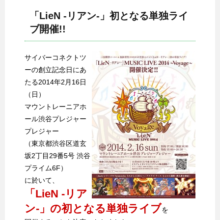
「LieN ‐リアン‐」初となる単独ライ
ブ開催!!
サイバーコネクトツ
ーの創立記念日にあ
たる2014年2月16日
（日）
マウントレーニアホ
ール渋谷プレジャー
プレジャー
（東京都渋谷区道玄
坂2丁目29番5号 渋谷
プライム6F）
に於いて、
「LieN ‐リア
ン‐」の初となる単独ライブ
を