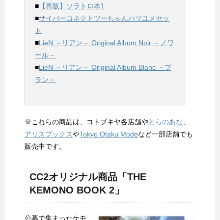
■
【再販】ソラトロ本1
■
サイバーコネクトツーちゃんハツユメセッ
ト
■
LieN －リアン－ Original Album Noir －ノワ
ール－
■
LieN －リアン－ Original Album Blanc －ブ
ラン－
※これらの商品は、コトブキヤ各店舗や
とらのあな、
アリスブックス
や
Tokyo Otaku Mode
など一部店舗でも
販売中です。
CC2オリジナル商品「THE
KEMONO BOOK 2」
公募で集まったケモ