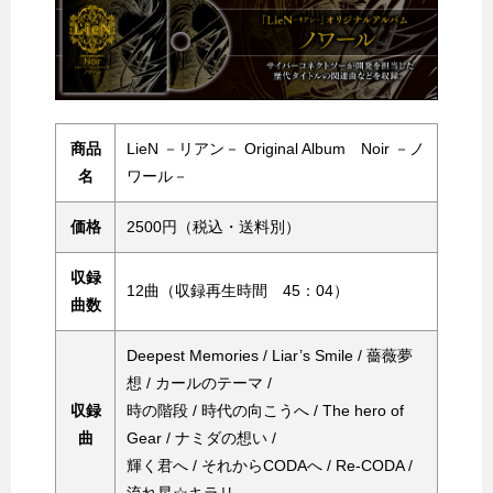
商品
LieN －リアン－ Original Album Noir －ノ
名
ワール－
価格
2500円（税込・送料別）
収録
12曲（収録再生時間 45：04）
曲数
Deepest Memories / Liar’s Smile / 薔薇夢
想 / カールのテーマ /
収録
時の階段 / 時代の向こうへ / The hero of
曲
Gear / ナミダの想い /
輝く君へ / それからCODAへ / Re-CODA /