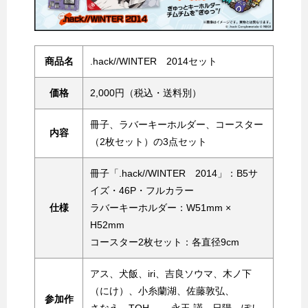
商品名
.hack//WINTER 2014セット
価格
2,000円（税込・送料別）
冊子、ラバーキーホルダー、コースター
内容
（2枚セット）の3点セット
冊子「.hack//WINTER 2014」：B5サ
イズ・46P・フルカラー
仕様
ラバーキーホルダー：W51mm ×
H52mm
コースター2枚セット：各直径9cm
アス、犬飯、iri、吉良ソウマ、木ノ下
（にけ）、小糸蘭湖、佐藤敦弘、
参加作
さなえ、TOH. 、永玉 謹、日陽、ぽし