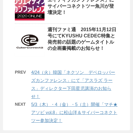
サイバーコネクトツー魚川が登
壇決定！
週刊ファミ通 2015年11月12日
号にてKYUSHU CEDEC特集と
発売前の話題のゲームタイトル
の企画書掲載のお知らせ！
PREV
4/24（火）韓国「ネクソン デベロッパー
ズカンファレンス」にて「アスラズ ラー
ス」ディレクター下田星児講演のお知ら
せ！
NEXT
5/3（木）・4（金）・5（土）開催「マチ★
アソビ vol.8」に松山洋＆サイバーコネクト
ツー参加決定！