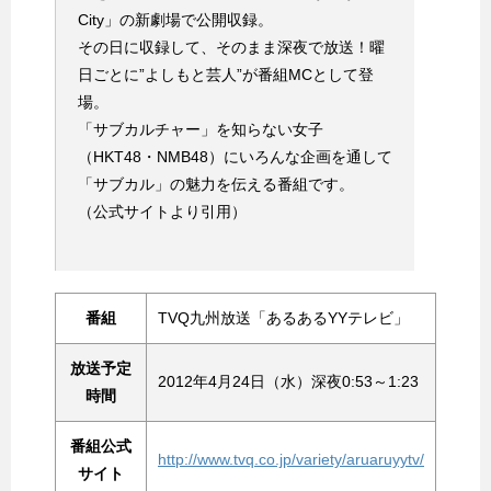
City」の新劇場で公開収録。
その日に収録して、そのまま深夜で放送！曜
日ごとに”よしもと芸人”が番組MCとして登
場。
「サブカルチャー」を知らない女子
（HKT48・NMB48）にいろんな企画を通して
「サブカル」の魅力を伝える番組です。
（公式サイトより引用）
番組
TVQ九州放送「あるあるYYテレビ」
放送予定
2012年4月24日（水）深夜0:53～1:23
時間
番組公式
http://www.tvq.co.jp/variety/aruaruyytv/
サイト