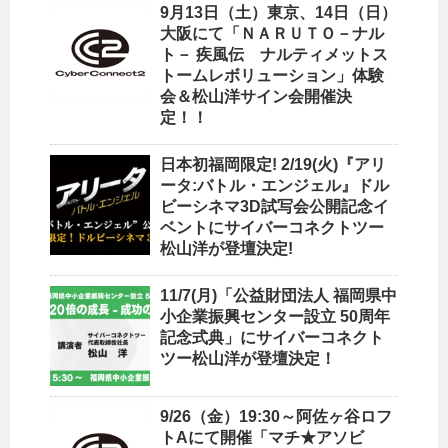
9月13日（土）東京、14日（日）
大阪にて「ＮＡＲＵＴＯ－ナル
ト－ 疾風伝 ナルティメットス
トームレボリューション」体験
会＆松山洋サイン会開催決
定！！
日本初福岡限定! 2/19(火)『アリ
ータ:バトル・エンジェル』ドル
ビーシネマ3D試写会公開記念イ
ベントにサイバーコネクトツー
松山洋が登壇決定!
11/7(月)「公益財団法人 福岡県中
小企業振興センター設立 50周年
記念式典」にサイバーコネクト
ツー松山洋が登壇決定！
9/26（金）19:30～阿佐ヶ谷ロフ
トAにて開催「マチ★アソビ