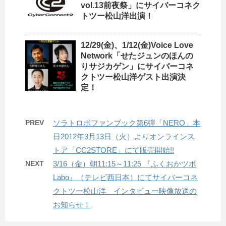
vol.13前夜祭」にサイバーコネク
トツー松山洋出演！
12/29(金)、1/12(金)Voice Love
Network「せたジュンのほんの
りサジカゲン」にサイバーコネ
クトツー松山洋ゲスト出演決
定！
PREV
ソラトロボファンブック第6弾「NERO」本
日2012年3月13日（火）よりオンラインス
トア「CC2STORE」にて販売開始!!
NEXT
3/16（金）朝11:15～11:25 『ふくおかツボ
Labo』（テレビ西日本）にてサイバーコネ
クトツー松山洋 インタビュー映像放送の
お知らせ！