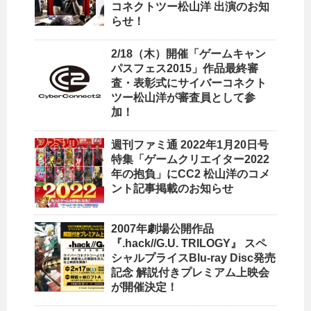
コネクトツー松山洋 出演のお知
らせ！
2/18（木）開催「ゲームキャン
パスフェス2015」作品最終審
査・表彰式にサイバーコネクト
ツー松山洋が審査員として参
加！
週刊ファミ通 2022年1月20日号
特集「ゲームクリエイター2022
年の抱負」にCC2 松山洋のコメ
ント記事掲載のお知らせ
2007年劇場公開作品
『.hack//G.U. TRILOGY』 スペ
シャルプライスBlu-ray Disc発売
記念 解説付きプレミアム上映会
が開催決定！