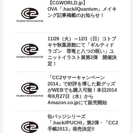
【CGWORLD.jp】
OVA「.hack//Quantum」メイキ
ング記事掲載のお知らせ！
11/26（火）～12/1（日）コトブ
キヤ秋葉原館にて「ギルティド
ラゴン 罪竜と八つの呪い」ユ
ニットイラスト展第2弾 開催決
定！
「CC2サマーキャンペーン
2014」で好評を博した新グッズ
がWEBでも購入可能！本日2014
年8月27日（水）から
Amazon.co.jpにて販売開始
缶バッジシリーズ
「.hack//PUCHI」第2弾・「CC2
手帳2013」発売決定!!