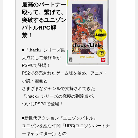
最高のパートナー
殴って、繋げて、
突破するユニゾン
バトルRPG解
禁！
■『.hack』シリーズ集
大成にして最終章が
PSP®で登場！
PS2で発売されたゲーム版を始め、アニメ・
小説・漫画と
さまざまなジャンルで支持されてきた
『.hack』シリーズの究極の到達点が、
ついにPSP®で登場！
■新世代アクション『ユニゾンバトル』
ユニゾンを組む仲間「UPC(ユニゾンパートナ
ーキャラクター)」との