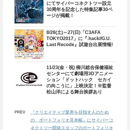
にてサイバーコネクトツー設立
30周年を記念した特集記事30ペ
ージが掲載！
8/26(土)～27(日)「C3AFA
TOKYO2017」に『.hack//G.U.
Last Recode』試遊台出展情報!
11/23(金・祝) 柳川総合保健福祉
センターにて劇場用3Dアニメー
ション「ドットハック セカイ
の向こうに」上映決定！※監督
松山洋による舞台挨拶あり
PREV
『クリエイティブ業界を目指す人のため
の ポートフォリオ見本帳』にサイバーコ
ネクトツー開発スタッフのポートフォリオ