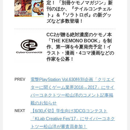
定！ 「別冊ケモノマガジン」新
刊のほか、『テイルコンチェル
ト』＆『ソラトロボ』の新グッ
ズなど多数登場！
CC2が贈る絶対濃度のケモノ本
「THE KEMONO BOOK」を制
作、第一弾を今夏発売予定！イ
ラスト・漫画・4コマ漫画などの
作家を公募！
PREV
電撃PlayStation Vol.630特別企画「クリエイ
ターに聞くゲーム業界2016→2017」にサイ
バーコネクトツー松山洋のコメント記事掲
載のお知らせ
NEXT
【6/30〆切】学生向け3DCGコンテスト
「KLab Creative Fes’17」にサイバーコネク
トツー松山洋が審査員参加！