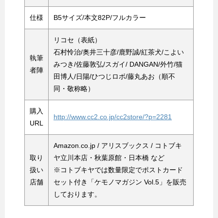
仕様
B5サイズ/本文82P/フルカラー
リコセ（表紙）
石村怜治/奥井三十彦/鹿野誠/紅茶犬/こよい
執筆
みつき/佐藤敦弘/スガイ/ DANGAN/外竹/猫
者陣
田博人/日陽/ひつじロボ/藤丸あお（順不
同・敬称略）
購入
http://www.cc2.co.jp/cc2store/?p=2281
URL
Amazon.co.jp / アリスブックス / コトブキ
取り
ヤ立川本店・秋葉原館・日本橋 など
扱い
※コトブキヤでは数量限定でポストカード
店舗
セット付き「ケモノマガジン Vol.5」を販売
しております。