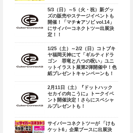
5/3（日）～5（火・祝）新グッ
ズの販売やステージイベントも
開催！「マチ★アソビ vol.14」
にサイバーコネクトツー出展決
定！！
1/25（土）～2/2（日）コトブキ
ヤ福岡天神にて「ギルティドラ
ゴン 罪竜と八つの呪い」ユニ
ットイラスト展第2弾開催中！色
紙プレゼントキャンペーンも！
2月11日（土）『ドットハック
セカイの向こうに』トークイベ
ント開催決定！さらにスペシャ
ルプレゼントも！
サイバーコネクトツーが 「けも
ケット6」企業ブースに出展決