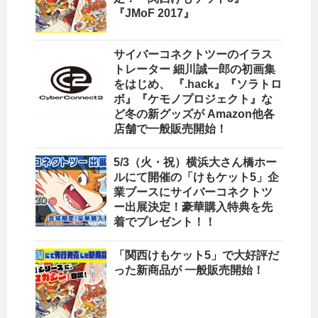
『JMoF 2017』
サイバーコネクトツーのイラス
トレーター 細川誠一郎の初画集
をはじめ、 『.hack』『ソラトロ
ボ』『ケモノプロジェクト』な
ど冬の新グッズが Amazon他各
店舗で一般販売開始！
5/3（火・祝）横浜大さん橋ホー
ルにて開催の「けもケット5」企
業ブースにサイバーコネクトツ
ー出展決定！豪華購入特典を先
着でプレゼント！！
「関西けもケット5」で大好評だ
った新商品が 一般販売開始！