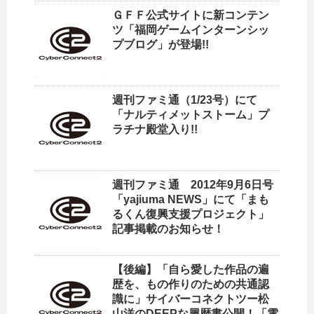
ＧＦＦ公式サイトに新コンテン
ツ「福岡ゲームインターンシッ
プブログ」が登場!!
週刊ファミ通（1/23号）にて
「ナルティメットストーム」プ
ラチナ殿堂入り!!
週刊ファミ通 2012年9月6日号
「yajiuma NEWS」にて「まも
るくん復興支援プロジェクト」
記事掲載のお知らせ！
【後編】「自ら愛した作品の遍
歴を、もの作りのための共通認
識に」サイバーコネクトツー松
山洋のDEEPな履歴書公開！「電