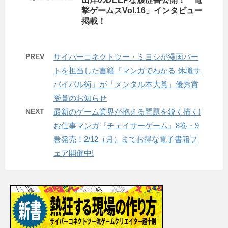
撃ゲームスVol.16」インタビュー
掲載！
PREV
サイバーコネクトツー・ミヨシが漫画パー
トを担当した書籍『マンガでわかる 休職サ
バイバル術』が「メンタル本大賞」優秀賞
受賞のお知らせ
NEXT
最新のゲーム業界が抱える問題を鋭く描く!
お仕事マンガ『チェイサーゲーム』8巻・9
巻発売！2/12（月）までお得な電子書籍フ
ェア開催中!