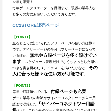
今年も販売！
毎年ゲームクリエイターを目指す方、現役の業界人な
ど多くの方にお使いいただいております。
CC2STORE販売ページ
【POINT1】
至るところに設けられたフリーページの使い方は様々
です。デイリーページの半分はフリーページになって
無地や方眼ページを多く設けてい
いるほか、
ます
。スケジュール管理だけでなくちょっとした思い
その
つきを書き留めたり、イラストを描いたりなど、
人に合った様々な使い方が可能です
。
【POINT2】
付録ページも充実
毎年ご好評頂いている、
。
ゲーム業界での常識やサイバーコネクトツー独自の用
「サイバーコネクトツー用語
語まで収録した
集」
は、これからのゲーム業界を語るには欠かせない