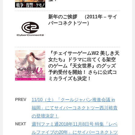
新年のご挨拶 （2011年 – サイ
バーコネクトツー）
『チェイサーゲームW2 美しき天
女たち』ドラマに出てくる架空
のゲーム『天女世界』のグッズ
予約受付を開始！ さらに公式コ
ミカライズも決定！
PREV
11/10（土）「クールジャパン推進会議 in
福岡」にてサイバーコネクトツー西川裕貴
の登壇決定！
NEXT
週刊ファミ通2018年11月8日号 特集「レベ
ルファイブの20年」にサイバーコネクトツ