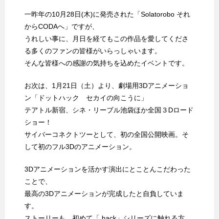
一昨年の10月28日(木)に発売された「Solatorobo それ
からCODAへ」ですが、
うれしい事に、月日を経てもこの作品を愛してくださ
る多くのファンの皆様がいらっしゃいます。
そんな皆様への感謝の気持ちを込めたイベントです。
お次は、1月21日（土）より、劇場用3Dアニメーショ
ン「ドットハック セカイの向こうに」
テアトル新宿、シネ・リーブル池袋ほか全国３Dロード
ショー！
サイバーコネクトツーとして、初の全国公開映画。そ
して初のフル3Dのアニメーション。
3Dアニメーションを活かす演出にとことんこだわった
ことで、
最高の3Dアニメーションが完成したと自負していま
す。
ストーリーも、初めて「.hack」シリーズに触れる方、