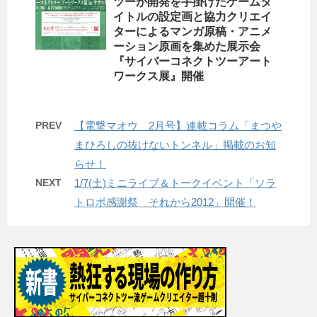
ツーが開発を手掛けたゲームタ
イトルの設定画と協力クリエイ
ターによるマンガ原稿・アニメ
ーション原画を集めた展示会
『サイバーコネクトツーアート
ワークス展』開催
PREV
【電撃マオウ 2月号】連載コラム「まつや
まひろしの抜けないトンネル」掲載のお知
らせ！
NEXT
1/7(土)ミニライブ＆トークイベント「ソラ
トロボ感謝祭 それから2012」開催！