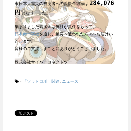
284,076
東日本大震災の被災者への義援金総額は
円
となりました。
集まりました義援金は弊社が責任をもって、
日本赤十字社
を通じ、被災へ遭われた方々へお届けい
たします。
皆様のご支援、まことにありがとうございました。
株式会社サイバーコネクトツー
-
「ソラトロボ」関連
,
ニュース