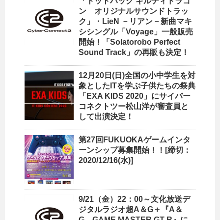
「ドットハック ギルティドラゴ
ン オリジナルサウンドトラッ
ク」・LieN －リアン－新曲マキ
シシングル「Voyage」一般販売
開始！「Solatorobo Perfect
Sound Track」の再販も決定！
12月20日(日)全国の小中学生を対
象としたITを学ぶ子供たちの祭典
「EXA KIDS 2020」にサイバー
コネクトツー松山洋が審査員と
して出演決定！
第27回FUKUOKAゲームインタ
ーンシップ募集開始！！[締切：
2020/12/16(水)]
9/21（金）22：00～文化放送デ
ジタルラジオ超A＆G＋『A＆
G GAME MASTER GT-R』に