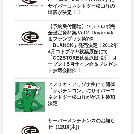
サイバーコネクトツー松山洋の
出演が決定！！
【予約受付開始】ソラトロボ完
全設定資料集 Vol.2 -Daybreak-
＆ファンブック第7弾
「BLANCK」発売決定！2012年
4月コトブキヤ秋葉原館にて
「CC2STORE秋葉原出張所」オ
ープン！5月サイン会＆プレゼン
ト抽選会開催！
アメリカ・アリゾナ州にて開催
「サボテンコン」にサイバーコ
ネクトツー松山洋がゲスト参加
決定！
サーバーメンテナンスのお知ら
せ（12/16[木]）