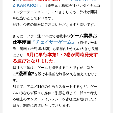
Z KAKAROT』
（発売元：株式会社バンダイナムコ
エンターテインメント）につきましても、弊社が開発
を担当いたしております。
ぜひ、今後の情報にご注目いただけますと幸いです。
ゲーム業界お
さらに、ファミ通.comにて連載中の
仕事漫画
『チェイサーゲーム』
（原作：松山
洋、漫画：松島 幸太朗）も業界内外からの大きな反響
9月に単行本第1・2巻が同時発売す
により、
る運びとなりました。
弊社の主体は、ゲームを開発することですが、新た
“漫画室”
に
を設け本格的な制作体制を整えておりま
す。
加えて、アニメ制作の企画もスタートするなど、ゲー
ムのみならず様々な媒体・形態を通じて、我々の考え
る極上のエンターテインメントを皆様にお届けしたく
日々、制作に邁進いたしております。