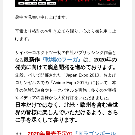
暑中お見舞い申し上げます。
平素より格別のお引き立てを賜り、心より御礼申し上
げます。
サイバーコネクトツー初の自社パブリッシング作品と
最新作
『戦場のフーガ』
は、2020年の
なる
発売に向けて鋭意開発を進めております。
先般、パリで開催された「Japan Expo 2019」および
ロサンゼルスでの「Anime Expo 2019」において、本
作の体験試遊台やトークパネルを実施し多くのお客様
やメディアの皆様から大変好評をいただきました。
日本だけではなく、北米・欧州を含む全世
界の皆様に楽しんでいただけるよう、さら
に手を尽くして参ります。
2020年発売予定の
『ドラゴンボール
また、