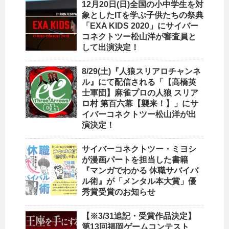
12月20日(日)全国の小中学生を対
象としたITを学ぶ子供たちの祭典
「EXA KIDS 2020」にサイバー
コネクトツー松山洋が審査員と
して出演決定！
8/29(土)『人狼スリアロチャンネ
ル』にて配信される「【高橋英
士軍団】麻雀プロの人狼 スリア
ロ村 第百六幕【襲来！】」にサ
イバーコネクトツー松山洋が出
演決定！
サイバーコネクトツー・ミヨシ
が漫画パートを担当した書籍
『マンガでわかる 休職サバイバ
ル術』が「メンタル本大賞」優
秀賞受賞のお知らせ
【※3/31追記・受賞作品決定】
第13回福岡ゲームコンテスト