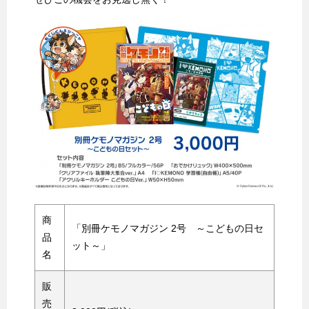
商
「別冊ケモノマガジン 2号 ～こどもの日セ
品
ット～」
名
販
売