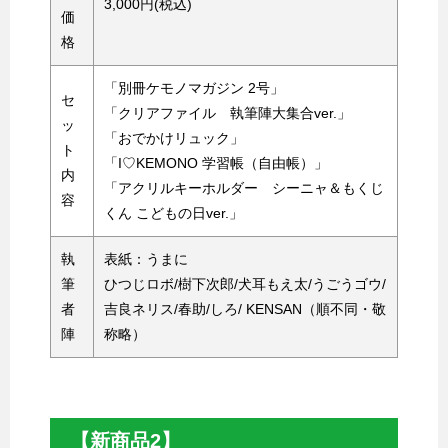
3,000円(税込)
価
格
「別冊ケモノマガジン 2号」
セ
「クリアファイル 執筆陣大集合ver.」
ッ
「おでかけリュック」
ト
「I♡KEMONO 学習帳（自由帳）」
内
「アクリルキーホルダー シーニャ＆もくじ
容
くん こどもの日ver.」
執
表紙：うまに
筆
ひつじロボ/樹下次郎/犬耳もえ太/うごうゴウ/
者
吉良ネリス/春助/しろ/ KENSAN（順不同・敬
陣
称略）
【新商品2】