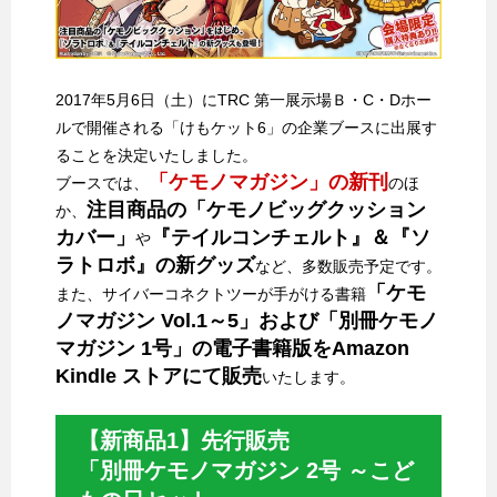
2017年5月6日（土）にTRC 第一展示場Ｂ・C・Dホー
ルで開催される「けもケット6」の企業ブースに出展す
ることを決定いたしました。
「ケモノマガジン」の新刊
ブースでは、
のほ
注目商品の「ケモノビッグクッション
か、
カバー」
『テイルコンチェルト』＆『ソ
や
ラトロボ』の新グッズ
など、多数販売予定です。
「ケモ
また、サイバーコネクトツーが手がける書籍
ノマガジン Vol.1～5」および「別冊ケモノ
マガジン 1号」の電子書籍版をAmazon
Kindle ストアにて販売
いたします。
【新商品1】先行販売
「別冊ケモノマガジン 2号 ～こど