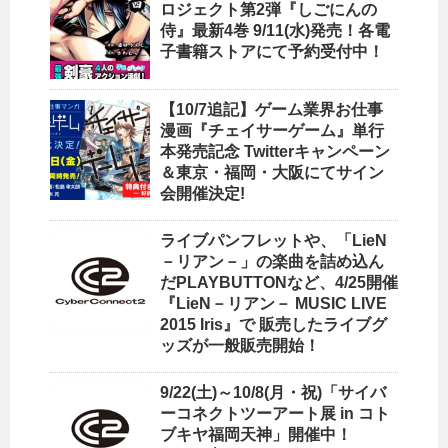
ロジェクト第2弾『しごにんの
侍』最新4巻 9/11(水)発売！各電
子書籍ストアにて予約受付中！
【10/7追記】ゲーム業界お仕事
漫画『チェイサーゲーム』単行
本発売記念 Twitterキャンペーン
＆東京・福岡・大阪にてサイン
会開催決定!
ライブパンフレットや、「LieN
－リアン－」の楽曲を詰め込ん
だPLAYBUTTONなど、4/25開催
『LieN－リアン－ MUSIC LIVE
2015 Iris』で 販売したライブグ
ッズが一般販売開始！
9/22(土)～10/8(月・祝)「サイバ
ーコネクトツーアート展 in コト
ブキヤ福岡天神」開催中！