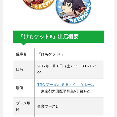
『けもケット6』出店概要
催事名
『けもケット6』
2017年 5月 6日（土）11：30～16：
日時
00
TRC 第一展示場 Ｂ・Ｃ・Ｄホール
場所
（東京都大田区平和島6丁目1-2）
ブース場
企業ブース1
所