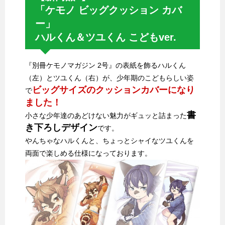
「ケモノ ビッグクッション カバ
ー」
ハルくん＆ツユくん こどもver.
『別冊ケモノマガジン 2号』の表紙を飾るハルくん
（左）とツユくん（右）が、少年期のこどもらしい姿
ビッグサイズのクッションカバーになり
で
ました！
書
小さな少年達のあどけない魅力がギュッと詰まった
き下ろしデザイン
です。
やんちゃなハルくんと、ちょっとシャイなツユくんを
両面で楽しめる仕様になっております。