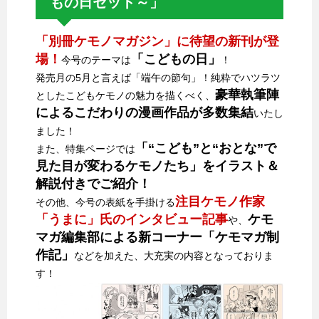
もの日セット～」
「別冊ケモノマガジン」に待望の新刊が登
場！
「こどもの日」
今号のテーマは
！
発売月の5月と言えば「端午の節句」！純粋でハツラツ
豪華執筆陣
としたこどもケモノの魅力を描くべく、
によるこだわりの漫画作品が多数集結
いたし
ました！
「“こども”と“おとな”で
また、特集ページでは
見た目が変わるケモノたち」をイラスト＆
解説付きでご紹介！
注目ケモノ作家
その他、今号の表紙を手掛ける
「うまに」氏のインタビュー記事
ケモ
や、
マガ編集部による新コーナー「ケモマガ制
作記」
などを加えた、大充実の内容となっておりま
す！