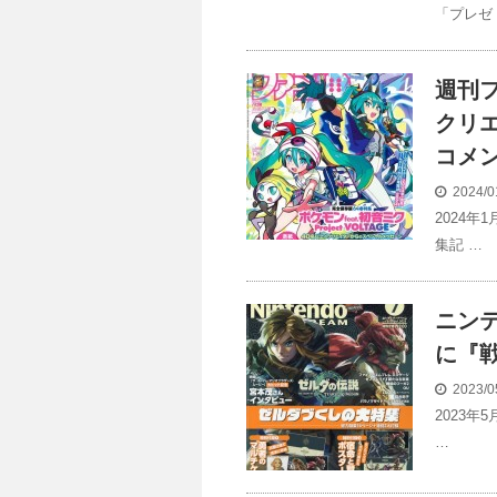
「プレゼ
週刊フ
クリエ
コメ
2024/0
2024年
集記 …
ニンテ
に『
2023/0
2023年
…