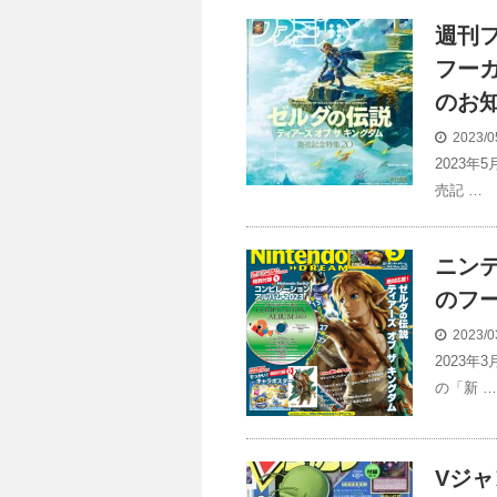
週刊フ
フー
のお
2023/0
2023年
売記 …
ニンテ
のフ
2023/0
2023年
の「新 …
Vジャ