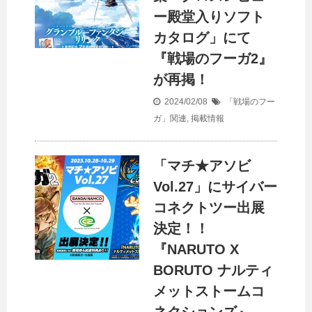
ー殿堂入りソフト
カタログ」にて
『戦場のフーガ2』
が再掲！
2024/02/08
「戦場のフー
ガ」関連
,
掲載情報
「マチ★アソビ
Vol.27」にサイバー
コネクトツー出展
決定！！
『NARUTO X
BORUTO ナルティ
メットストームコ