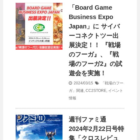
「Board Game
Business Expo
Japan」に サイバ
ーコネクトツー出
展決定！！ 『戦場
のフーガ』、『戦
場のフーガ2』の試
遊会を実施！
2024/03/15
「戦場のフー
ガ」関連
,
CC2STORE
,
イベント
情報
週刊ファミ通
2024年2月22日号特
集「クロスレビュ