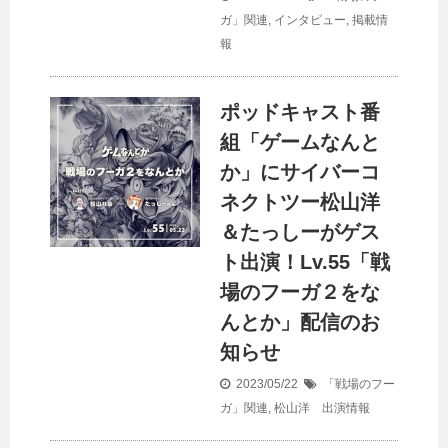
ガ」関連
,
インタビュー
,
掲載情
報
ポッドキャスト番
組「ゲームなんと
か」にサイバーコ
ネクトツー松山洋
＆たっしーがゲス
ト出演！Lv.55「戦
場のフーガ２をな
んとか」配信のお
知らせ
2023/05/22
「戦場のフー
ガ」関連
,
松山洋 出演情報