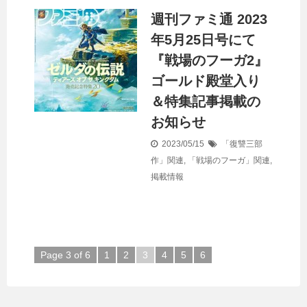
週刊ファミ通 2023
年5月25日号にて
『戦場のフーガ2』
ゴールド殿堂入り
＆特集記事掲載の
お知らせ
2023/05/15
「復讐三部
作」関連
,
「戦場のフーガ」関連
,
掲載情報
Page 3 of 6
1
2
3
4
5
6