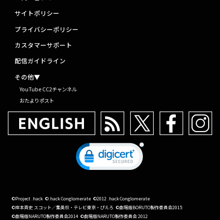
サイトポリシー
プライバシーポリシー
カスタマーサポート
配信ガイドライン
その他▼
YouTube CC2チャンネル
おたよりポスト
©Project .hack
©.hack Conglomerate
©2012 .hack Conglomerate
©岸本斉史 スコット／集英社・テレビ東京・ぴえろ
©劇場版BORUTO製作委員会2015
©劇場版NARUTO製作委員会2014
©劇場版NARUTO製作委員会 2012