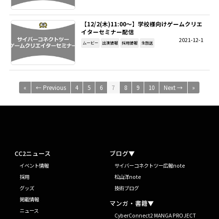
【12/2(木)11:00～】学校様向けゲームクリエ
イターセミナー配信
2021-12-1
ムービー
出演情報
採用情報
生放送
«
← Previous
4
5
6
7
8
9
10
Next →
»
CC2ニュース
ブログ▼
イベント情報
サイバーコネクトツー広報note
採用
松山洋note
グッズ
技術ブログ
掲載情報
マンガ・書籍▼
ニュース
CyberConnect2 MANGA PROJECT