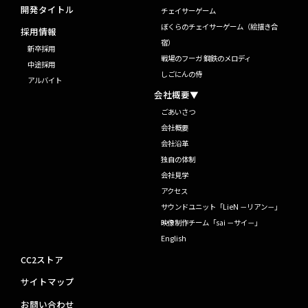
開発タイトル
チェイサーゲーム
ぼくらのチェイサーゲーム（絵描き合
採用情報
宿）
新卒採用
戦場のフーガ 鋼鉄のメロディ
中途採用
しごにんの侍
アルバイト
会社概要▼
ごあいさつ
会社概要
会社沿革
独自の体制
会社見学
アクセス
サウンドユニット「LieN －リアン－」
映像制作チーム「sai －サイ－」
English
CC2ストア
サイトマップ
お問い合わせ