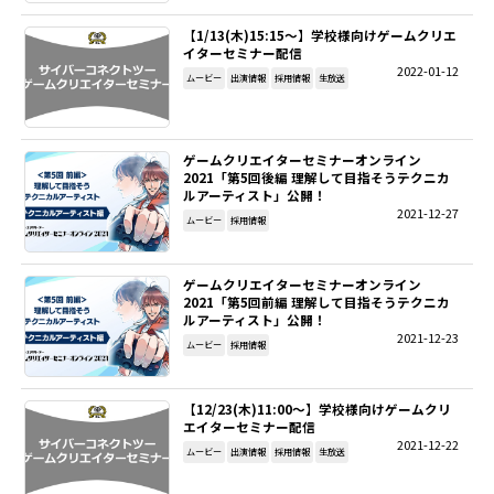
【1/13(木)15:15～】学校様向けゲームクリエ
SITEMAP
イターセミナー配信
2022-01-12
ムービー
出演情報
採用情報
生放送
EN
ゲームクリエイターセミナーオンライン
2021「第5回後編 理解して目指そうテクニカ
ルアーティスト」公開！
2021-12-27
ムービー
採用情報
ゲームクリエイターセミナーオンライン
2021「第5回前編 理解して目指そうテクニカ
ルアーティスト」公開！
2021-12-23
ムービー
採用情報
【12/23(木)11:00～】学校様向けゲームクリ
エイターセミナー配信
2021-12-22
ムービー
出演情報
採用情報
生放送