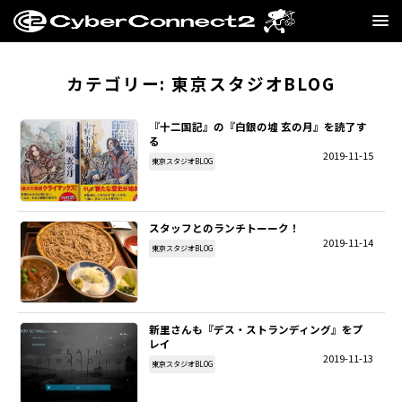
GAME
カテゴリー:
東京スタジオBLOG
MANGA・NOVEL
『十二国記』の『白銀の墟 玄の月』を読了す
る
2019-11-15
FILM
東京スタジオBLOG
CC2STORE
スタッフとのランチトーーク！
2019-11-14
COMPANY
東京スタジオBLOG
BLOG
新里さんも『デス・ストランディング』をプ
RECRUIT
レイ
2019-11-13
東京スタジオBLOG
SNS