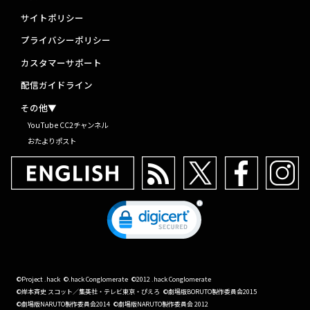
サイトポリシー
プライバシーポリシー
カスタマーサポート
配信ガイドライン
その他▼
YouTube CC2チャンネル
おたよりポスト
©Project .hack
©.hack Conglomerate
©2012 .hack Conglomerate
©岸本斉史 スコット／集英社・テレビ東京・ぴえろ
©劇場版BORUTO製作委員会2015
©劇場版NARUTO製作委員会2014
©劇場版NARUTO製作委員会 2012