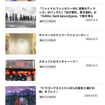
『ファイナルファンタジーXIV: 漆黒のヴィラ
ンズ』のパッチ5.1『白き誓約、黒き密約』の
「YoRHa: Dark Apocalypse」で靴を得る
2019-11-6
東京スタジオBLOG
サイバーコネクトツーファミリーデー！
2019-11-5
東京スタジオBLOG
スタッフとのランチトーーク！
2019-11-1
東京スタジオBLOG
『ドラゴンクエストX いばらの巫女と滅びの
神』をプレイ！
2019-10-31
東京スタジオBLOG