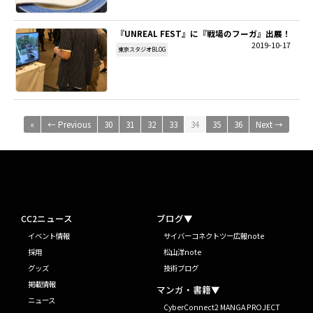
『UNREAL FEST』に『戦場のフーガ』出展！
2019-10-17
東京スタジオBLOG
«
← Previous
30
31
32
33
34
35
36
Next →
CC2ニュース
ブログ▼
イベント情報
サイバーコネクトツー広報note
採用
松山洋note
グッズ
技術ブログ
掲載情報
マンガ・書籍▼
ニュース
CyberConnect2 MANGA PROJECT