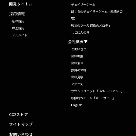
開発タイトル
チェイサーゲーム
ぼくらのチェイサーゲーム（絵描き合
採用情報
宿）
新卒採用
戦場のフーガ 鋼鉄のメロディ
中途採用
しごにんの侍
アルバイト
会社概要▼
ごあいさつ
会社概要
会社沿革
独自の体制
会社見学
アクセス
サウンドユニット「LieN －リアン－」
映像制作チーム「sai －サイ－」
English
CC2ストア
サイトマップ
お問い合わせ