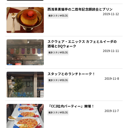
西浅草黒猫亭の二周年記念朗読会とプリン
SITEMAP
2019-11-12
東京スタジオBLOG
EN
スクウェア・エニックス カフェとルイーダの
酒場とDQウォーク
2019-11-11
東京スタジオBLOG
スタッフとのランチトーーク！
2019-11-8
東京スタジオBLOG
『CC2社内パーティー』開催！
2019-11-7
東京スタジオBLOG