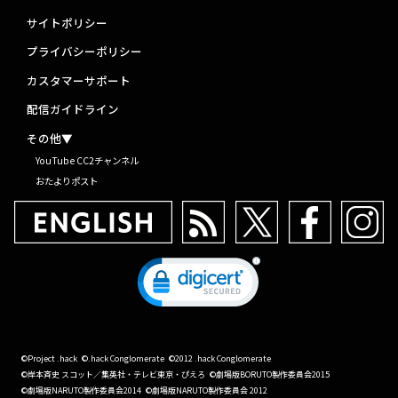
サイトポリシー
プライバシーポリシー
カスタマーサポート
配信ガイドライン
その他▼
YouTube CC2チャンネル
おたよりポスト
©Project .hack
©.hack Conglomerate
©2012 .hack Conglomerate
©岸本斉史 スコット／集英社・テレビ東京・ぴえろ
©劇場版BORUTO製作委員会2015
©劇場版NARUTO製作委員会2014
©劇場版NARUTO製作委員会 2012