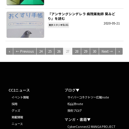
『アンサングシンデレラ 病院薬剤師 葵みど
り』を読む
2020-05-21
東京スタジオBLOG
«
← Previous
24
25
26
27
28
29
30
Next →
»
CC2ニュース
ブログ▼
イベント情報
サイバーコネクトツー広報note
採用
松山洋note
グッズ
技術ブログ
掲載情報
マンガ・書籍▼
ニュース
CyberConnect2 MANGA PROJECT