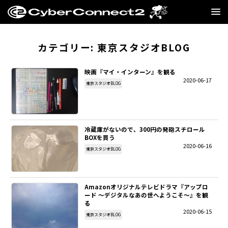
GAME
カテゴリー:
東京スタジオBLOG
MANGA・NOVEL
映画『マイ・インターン』を観る
2020-06-17
東京スタジオBLOG
FILM
CC2STORE
冷蔵庫がないので、300円の発砲スチロール
BOXを買う
COMPANY
2020-06-16
東京スタジオBLOG
BLOG
Amazonオリジナルテレビドラマ『アップロ
RECRUIT
ード ～デジタルなあの世へようこそ～』を観
る
2020-06-15
東京スタジオBLOG
SNS