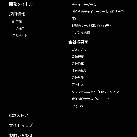
開発タイトル
チェイサーゲーム
ぼくらのチェイサーゲーム（絵描き合
採用情報
宿）
新卒採用
戦場のフーガ 鋼鉄のメロディ
中途採用
しごにんの侍
アルバイト
会社概要▼
ごあいさつ
会社概要
会社沿革
独自の体制
会社見学
アクセス
サウンドユニット「LieN －リアン－」
映像制作チーム「sai －サイ－」
English
CC2ストア
サイトマップ
お問い合わせ