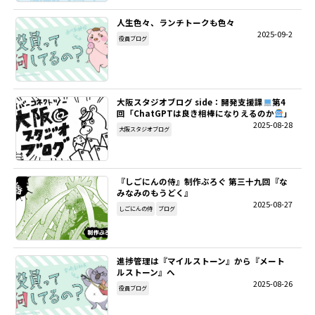
人生色々、ランチトークも色々
SITEMAP
2025-09-2
役員ブログ
EN
大阪スタジオブログ side：開発支援課
第4
回「ChatGPTは良き相棒になりえるのか
」
2025-08-28
大阪スタジオブログ
『しごにんの侍』制作ぶろぐ 第三十九回『な
みなみのもうどく』
2025-08-27
しごにんの侍
ブログ
進捗管理は『マイルストーン』から『メート
ルストーン』へ
2025-08-26
役員ブログ