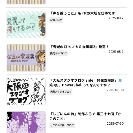
『声を拾うこと』もPMの大切な仕事です
2025-08-7
役員ブログ
『鬼滅の刃 ヒノカミ血風譚2』発売！！
2025-08-1
福岡本社ブログ
「大阪スタジオブログ side：開発支援課」
第3回、PowerShellってなんですか？
2025-07-30
大阪スタジオブログ
『しごにんの侍』制作ぶろぐ 第三十七回『か
このこと』
2025-07-30
しごにんの侍
ブログ