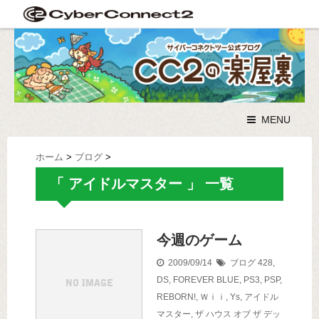
MENU
ホーム
>
ブログ
>
「 アイドルマスター 」 一覧
今週のゲーム
2009/09/14
ブログ
428
,
DS
,
FOREVER BLUE
,
PS3
,
PSP
,
REBORN!
,
Ｗｉｉ
,
Ys
,
アイドル
マスター
,
ザ ハウス オブ ザ デッ