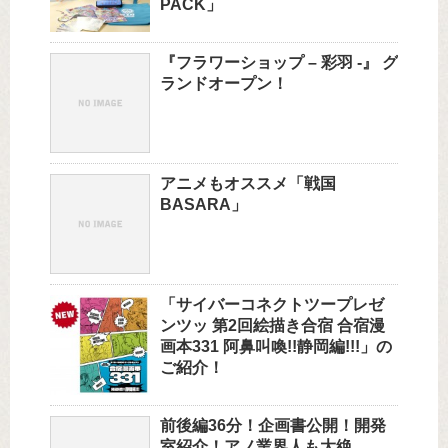
PACK」
『フラワーショップ – 彩羽 -』 グ
ランドオープン！
アニメもオススメ「戦国
BASARA」
「サイバーコネクトツープレゼ
ンツッ 第2回絵描き合宿 合宿漫
画本331 阿鼻叫喚!!静岡編!!!」の
ご紹介！
前後編36分！企画書公開！開発
室紹介！アノ業界人も大絶