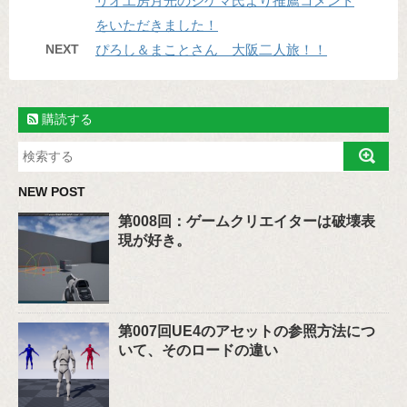
リオ工房月光のシゲマ氏より推薦コメント
をいただきました！
NEXT
ぴろし＆まことさん 大阪二人旅！！
購読する
NEW POST
第008回：ゲームクリエイターは破壊表
現が好き。
第007回UE4のアセットの参照方法につ
いて、そのロードの違い