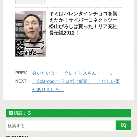
キミはバレンタインチョコを貰
えたか！サイバーコネクトツー
松山ぴろしは貰った！リア充社
長伝説2012！
PREV
会いたいよ・・クレイトスさん・・・。
NEXT
「Solarobo ソラロボ（仮題）」うれしい事
がありました。
購読する