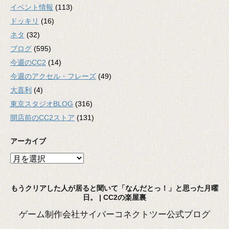
イベント情報
(113)
ドッキリ
(16)
ネタ
(32)
ブログ
(595)
今週のCC2
(14)
今週のアクセル・フレーズ
(49)
大喜利
(4)
東京スタジオBLOG
(316)
開店前のCC2ストア
(131)
アーカイブ
ア
ー
カ
もうクリアした人が居ると聞いて「なんだとっ！」と思った月曜
イ
日。 | CC2の楽屋裏
ブ
ゲーム制作会社サイバーコネクトツー公式ブログ