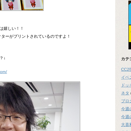
は嬉しい！！
ラクターがプリントされているのですよ！
？↓
カテ
CC
com/
イベ
ドッ
ネタ
ブロ
今週
今週
大喜