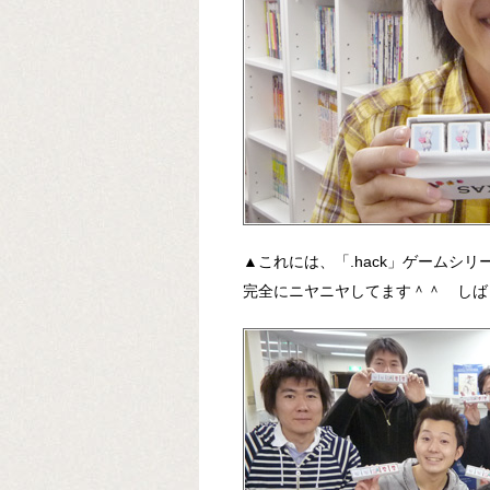
▲これには、「.hack」ゲームシ
完全にニヤニヤしてます＾＾ しば