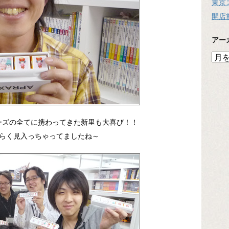
東京
開店
アー
ア
ー
カ
イ
ブ
リーズの全てに携わってきた新里も大喜び！！
らく見入っちゃってましたね～