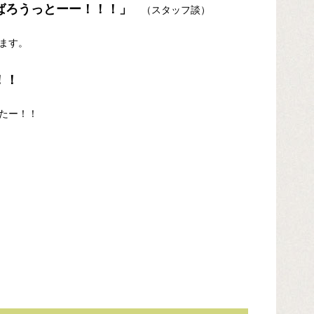
ろうっとーー！！！」
（スタッフ談）
います。
！！
たー！！