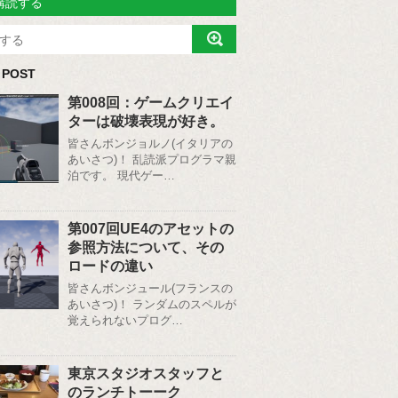
購読する
 POST
第008回：ゲームクリエイ
ターは破壊表現が好き。
皆さんボンジョルノ(イタリアの
あいさつ)！ 乱読派プログラマ親
泊です。 現代ゲー…
第007回UE4のアセットの
参照方法について、その
ロードの違い
皆さんボンジュール(フランスの
あいさつ)！ ランダムのスペルが
覚えられないプログ…
東京スタジオスタッフと
のランチトーーク