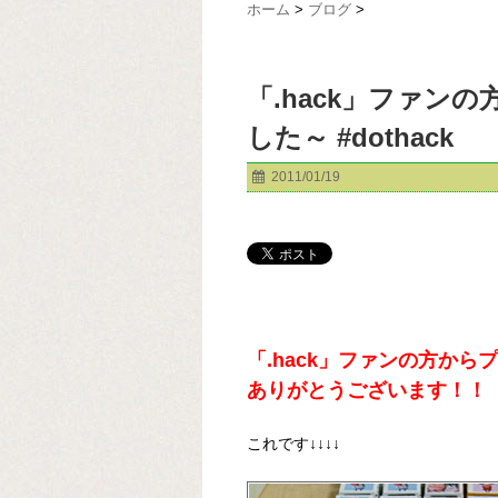
ホーム
>
ブログ
>
「.hack」ファン
した～ #dothack
2011/01/19
「.hack」ファンの方か
ありがとうございます！！
これです↓↓↓↓