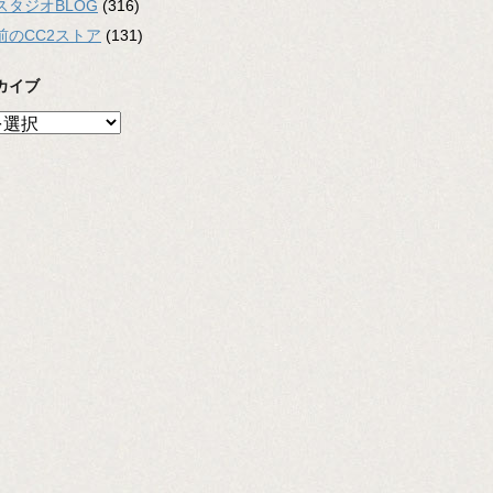
スタジオBLOG
(316)
前のCC2ストア
(131)
カイブ