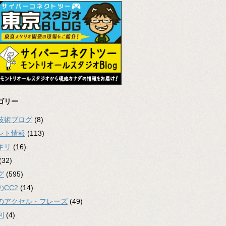
ゴリー
2技術ブログ
(8)
ント情報
(113)
キリ
(16)
(32)
グ
(595)
のCC2
(14)
のアクセル・フレーズ
(49)
利
(4)