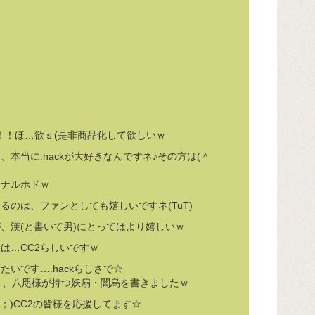
コ！！ほ…欲ｓ(是非商品化して欲しいｗ
本当に.hackが大好きなんですネ♪その方は(＾
、ナルホドｗ
るのは、ファンとしても嬉しいですネ(TuT)
、漢(と書いて男)にとってはより嬉しいｗ
は…CC2らしいですｗ
たいです….hackらしさで☆
)と、八咫様が持つ妖扇・闇烏を書きましたｗ
^；)CC2の皆様を応援してます☆