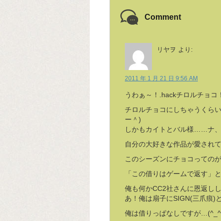
Comment
リヤヲ
より:
2011 年 1 月 21 日 9:56 AM
うわぁ～！.hackチロルチョ
チロルチョコにしちゃうくらい、
ー＾)
しかもカイトとバル様……ナ
自分の大好きな作品が愛されて
このシーズンにチョコってのが
「この借りはゲームで返す」と
俺も何かCC2社さんに恩返しし
あ！俺は扇子にSIGN(三爪痕
俺は借りっぱなしですが…(^_