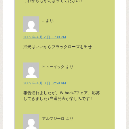
これからもがんばってください！
..
より:
2009 年 4 月 2 日 11:39 PM
揺光はいいからブラックローズを出せ
ヒューイック
より:
2009 年 4 月 3 日 12:59 AM
報告遅れましたが、Ｗ.hack//フェア、応募
してきました♪当選発表が楽しみです！
アルマジーロ
より: