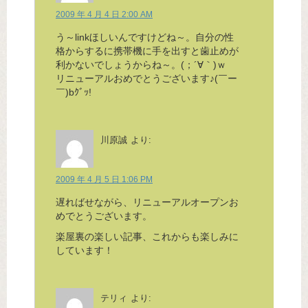
2009 年 4 月 4 日 2:00 AM
う～linkほしいんですけどね～。自分の性
格からするに携帯機に手を出すと歯止めが
利かないでしょうからね～。(；´∀｀)ｗ
リニューアルおめでとうございます♪(￣ー
￣)bｸﾞｯ!
川原誠
より:
2009 年 4 月 5 日 1:06 PM
遅ればせながら、リニューアルオープンお
めでとうございます。
楽屋裏の楽しい記事、これからも楽しみに
しています！
テリィ
より: