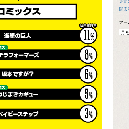
東京
開店
アー
ア
ー
カ
イ
ブ