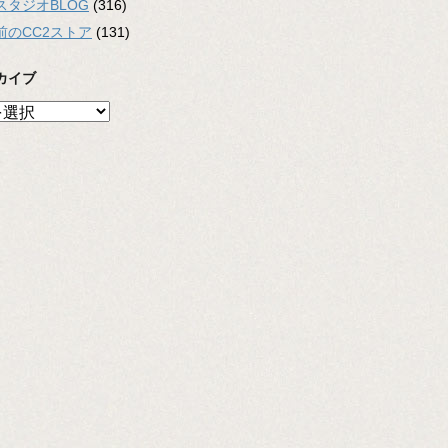
スタジオBLOG
(316)
前のCC2ストア
(131)
カイブ