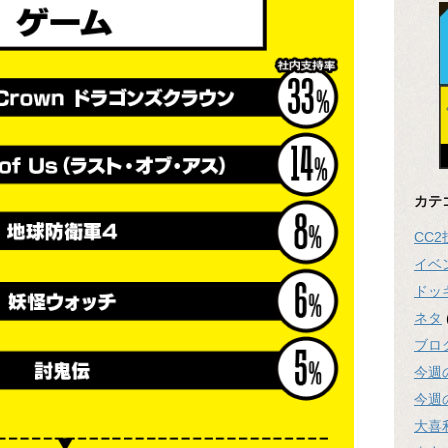
カテ
CC
イベ
ドッ
ネタ
ブロ
今週
今週
大喜