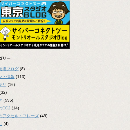
ゴリー
2技術ブログ
(8)
ント情報
(113)
キリ
(16)
(32)
グ
(595)
のCC2
(14)
のアクセル・フレーズ
(49)
利
(4)