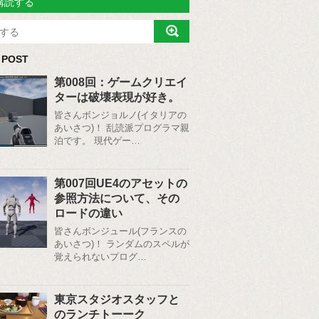
購読する
 POST
第008回：ゲームクリエイ
ターは破壊表現が好き。
皆さんボンジョルノ(イタリアの
あいさつ)！ 乱読派プログラマ親
泊です。 現代ゲー…
第007回UE4のアセットの
参照方法について、その
ロードの違い
皆さんボンジュール(フランスの
あいさつ)！ ランダムのスペルが
覚えられないプログ…
東京スタジオスタッフと
のランチトーーク