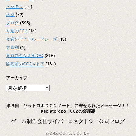
ドッキリ
(16)
ネタ
(32)
ブログ
(595)
今週のCC2
(14)
今週のアクセル・フレーズ
(49)
大喜利
(4)
東京スタジオBLOG
(316)
開店前のCC2ストア
(131)
アーカイブ
ア
ー
カ
第６回「ソラトロボＣＣ２ノート」に寄せられたメッセージ！！
イ
#solatorobo | CC2の楽屋裏
ブ
ゲーム制作会社サイバーコネクトツー公式ブログ
© CyberConnect2 Co., Ltd.