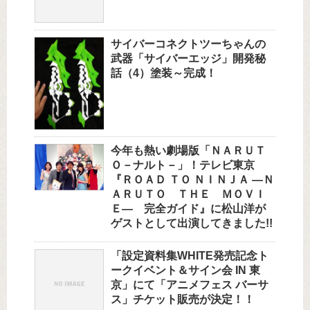
サイバーコネクトツーちゃんの
武器「サイバーエッジ」開発秘
話（4）塗装～完成！
今年も熱い劇場版「ＮＡＲＵＴ
Ｏ－ナルト－」！テレビ東京
『ＲＯＡＤ ＴＯ ＮＩＮＪＡ —Ｎ
ＡＲＵＴＯ ＴＨＥ ＭＯＶＩ
Ｅ— 完全ガイド』に松山洋が
ゲストとして出演してきました!!
「設定資料集WHITE発売記念ト
ークイベント＆サイン会 IN 東
京」にて「アニメフェス バーサ
ス」チケット販売が決定！！