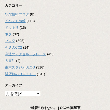
カテゴリー
CC2技術ブログ
(8)
イベント情報
(113)
ドッキリ
(16)
ネタ
(32)
ブログ
(595)
今週のCC2
(14)
今週のアクセル・フレーズ
(49)
大喜利
(4)
東京スタジオBLOG
(316)
開店前のCC2ストア
(131)
アーカイブ
ア
ー
カ
“軽音”ではない。 | CC2の楽屋裏
イ