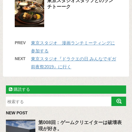
東京スタジオスタッフとのラン
チトーーク
PREV
東京スタジオ 漫画ランチミーティングに
参加する
NEXT
東京スタジオ『ドラクエの日 みんなでギガ
前夜祭2019』に行く
購読する
NEW POST
第008回：ゲームクリエイターは破壊表
現が好き。