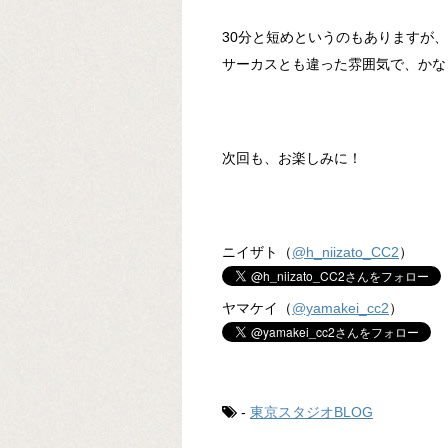
30分と短めというのもありますが、
サーカスとも違った雰囲気で、かな
次回も、お楽しみに！
ニイザト（
@h_niizato_CC2
）
ヤマケイ（
@yamakei_cc2
）
-
東京スタジオBLOG