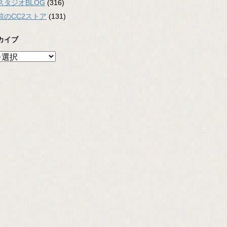
スタジオBLOG
(316)
前のCC2ストア
(131)
カイブ