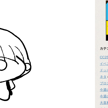
カテ
CC
イベ
ドッ
ネタ
ブロ
今週
今週
大喜