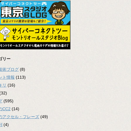
ゴリー
2技術ブログ
(8)
ント情報
(113)
キリ
(16)
(32)
グ
(595)
のCC2
(14)
のアクセル・フレーズ
(49)
利
(4)