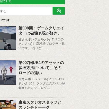
購読する
 POST
第008回：ゲームクリエイ
ターは破壊表現が好き。
皆さんボンジョルノ(イタリアの
あいさつ)！ 乱読派プログラマ親
泊です。 現代ゲー…
第007回UE4のアセットの
参照方法について、その
ロードの違い
皆さんボンジュール(フランスの
あいさつ)！ ランダムのスペルが
覚えられないプログ…
東京スタジオスタッフと
のランチトーーク