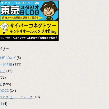
ゴリー
2技術ブログ
(8)
ント情報
(113)
キリ
(16)
(32)
グ
(595)
のCC2
(14)
のアクセル・フレーズ
(49)
利
(4)