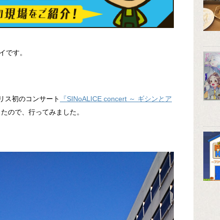
イです。
ノアリス初のコンサート
『SINoALICE concert ～ ギシンとア
したので、行ってみました。