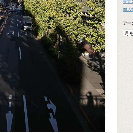
東京
開店
アー
ア
ー
カ
イ
ブ