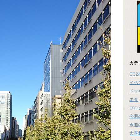
カテ
CC
イベ
ドッ
ネタ
ブロ
今週
今週
大喜