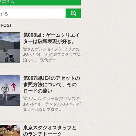
購読する
 POST
第008回：ゲームクリエイ
ターは破壊表現が好き。
皆さんボンジョルノ(イタリアの
あいさつ)！ 乱読派プログラマ親
泊です。 現代ゲー…
第007回UE4のアセットの
参照方法について、その
ロードの違い
皆さんボンジュール(フランスの
あいさつ)！ ランダムのスペルが
覚えられないプログ…
東京スタジオスタッフと
のランチトーーク