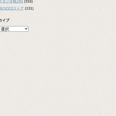
スタジオBLOG
(316)
前のCC2ストア
(131)
カイブ