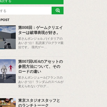
購読する
 POST
第008回：ゲームクリエイ
ターは破壊表現が好き。
皆さんボンジョルノ(イタリアの
あいさつ)！ 乱読派プログラマ親
泊です。 現代ゲー…
第007回UE4のアセットの
参照方法について、その
ロードの違い
皆さんボンジュール(フランスの
あいさつ)！ ランダムのスペルが
覚えられないプログ…
東京スタジオスタッフと
のランチトーーク