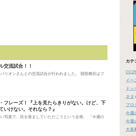
カテ
ル交流試合！！
CC
バリオンさんとの交流試合が行われました。 競技種目はフ
イベ
ドッ
ネタ
・フレーズ！『上を見たらきりがない。けど、下
ブロ
ていけない。それなら？』
今週
い写真で、目を覚ましていただこうという企画、 「今週の
今週
大喜