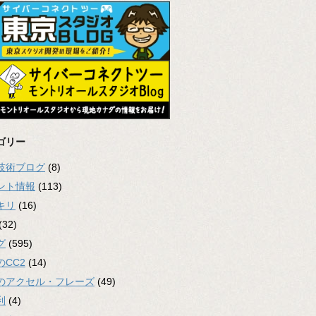
ゴリー
2技術ブログ
(8)
ント情報
(113)
キリ
(16)
(32)
グ
(595)
のCC2
(14)
のアクセル・フレーズ
(49)
利
(4)