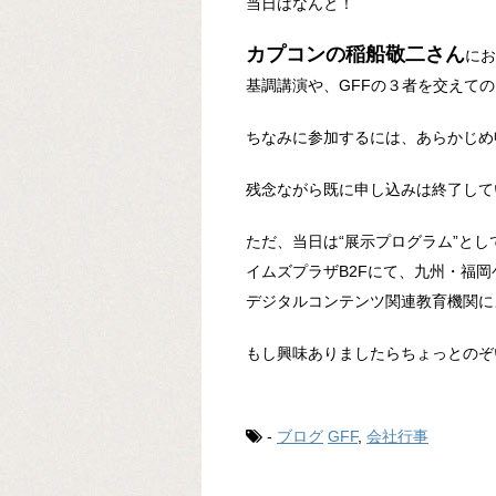
当日はなんと！
カプコンの稲船敬二さん
にお
基調講演や、GFFの３者を交えて
ちなみに参加するには、あらかじめ
残念ながら既に申し込みは終了して
ただ、当日は“展示プログラム”とし
イムズプラザB2Fにて、九州・福
デジタルコンテンツ関連教育機関に
もし興味ありましたらちょっとのぞ
-
ブログ
GFF
,
会社行事