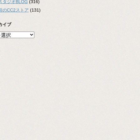
スタジオBLOG
(316)
前のCC2ストア
(131)
カイブ