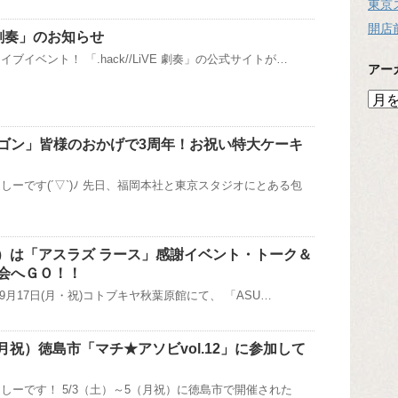
東京
開店
VE 劇奏」のお知らせ
ブイベント！ 「.hack//LiVE 劇奏」の公式サイトが…
アー
ア
ー
カ
ゴン」皆様のおかげで3周年！お祝い特大ケーキ
イ
ブ
しーです(´▽`)ﾉ 先日、福岡本社と東京スタジオにとある包
（土）は「アスラズ ラース」感謝イベント・トーク＆
会へＧＯ！！
)～9月17日(月・祝)コトブキヤ秋葉原館にて、 「ASU…
（月祝）徳島市「マチ★アソビvol.12」に参加して
しーです！ 5/3（土）～5（月祝）に徳島市で開催された