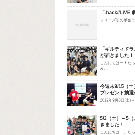
「.hack//Li
シリーズ初の単独ライ
「ギルティドラ
が届きました！
こんにちはー！たっ
み…
今週末9/15
プレゼント抽選
2012年9月8日(土
5/3（土）～5
きました！
こんにちはー、たっ